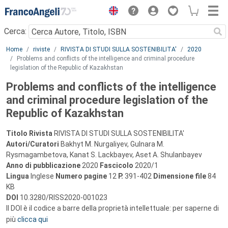
Menu
Cerca:
Main content
Home
riviste
RIVISTA DI STUDI SULLA SOSTENIBILITA'
2020
Problems and conflicts of the intelligence and criminal procedure
legislation of the Republic of Kazakhstan
Problems and conflicts of the intelligence
and criminal procedure legislation of the
Republic of Kazakhstan
Titolo Rivista
RIVISTA DI STUDI SULLA SOSTENIBILITA'
Autori/Curatori
Bakhyt M. Nurgaliyev, Gulnara M.
Rysmagambetova, Kanat S. Lackbayev, Aset A. Shulanbayev
Anno di pubblicazione
2020
Fascicolo
2020/1
Lingua
Inglese
Numero pagine
12
P.
391-402
Dimensione file
84
KB
DOI
10.3280/RISS2020-001023
Il DOI è il codice a barre della proprietà intellettuale: per saperne di
più
clicca qui