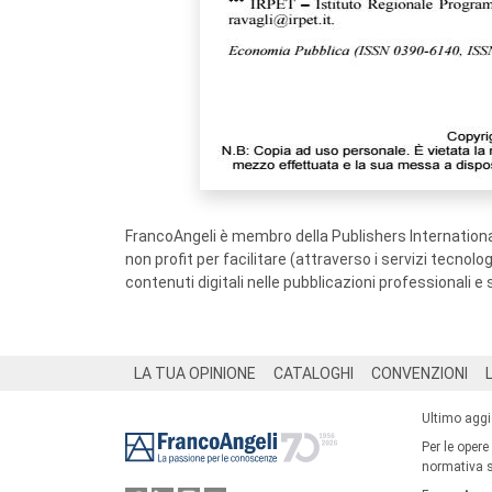
FrancoAngeli è membro della Publishers International
non profit per facilitare (attraverso i servizi tecnol
contenuti digitali nelle pubblicazioni professionali e 
Footer
LA TUA OPINIONE
CATALOGHI
CONVENZIONI
Ultimo agg
Per le opere
normativa su