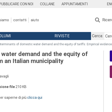
EN
PUBBLICARE CON NOI
COLLANE
APPUNTAMENTI
Ricer
 siamo
contatti
aiuto
OLUMI
RIVISTE
Cerca:
terminants of domestic water demand and the equity of tariffs: Empirical evidence 
 water demand and the equity of
m an Italian municipality
avagli
ione file
210 KB
 per saperne di più
clicca qui