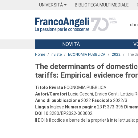
Menu
Main content
Footer
Menu
UNIVERSITÀ
BIBLIOTECA MULTIMEDIALE
chi
NOVITÀ
V
Main content
Home
riviste
ECONOMIA PUBBLICA
2022
The de
The determinants of domestic
tariffs: Empirical evidence fro
Titolo Rivista
ECONOMIA PUBBLICA
Autori/Curatori
Lucia Cecchi, Enrico Conti, Letizia R
Anno di pubblicazione
2022
Fascicolo
2022/3
Lingua
Inglese
Numero pagine
23
P.
373-395
Dimens
DOI
10.3280/EP2022-003002
Il DOI è il codice a barre della proprietà intellettuale: