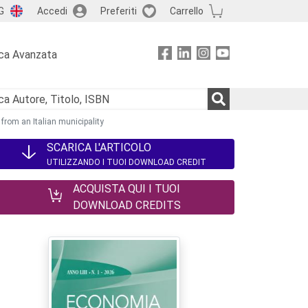
G
Accedi
Preferiti
Carrello
ca Avanzata
from an Italian municipality
SCARICA L'ARTICOLO
UTILIZZANDO I TUOI DOWNLOAD CREDIT
ACQUISTA QUI I TUOI
DOWNLOAD CREDITS