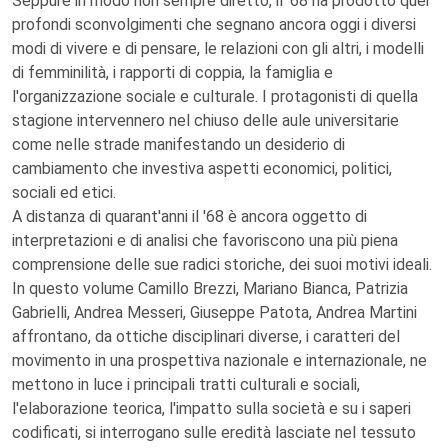
Seppure in modo non sempre diretto, il '68 ha prodotto quei
profondi sconvolgimenti che segnano ancora oggi i diversi
modi di vivere e di pensare, le relazioni con gli altri, i modelli
di femminilità, i rapporti di coppia, la famiglia e
l'organizzazione sociale e culturale. I protagonisti di quella
stagione intervennero nel chiuso delle aule universitarie
come nelle strade manifestando un desiderio di
cambiamento che investiva aspetti economici, politici,
sociali ed etici.
A distanza di quarant'anni il '68 è ancora oggetto di
interpretazioni e di analisi che favoriscono una più piena
comprensione delle sue radici storiche, dei suoi motivi ideali.
In questo volume Camillo Brezzi, Mariano Bianca, Patrizia
Gabrielli, Andrea Messeri, Giuseppe Patota, Andrea Martini
affrontano, da ottiche disciplinari diverse, i caratteri del
movimento in una prospettiva nazionale e internazionale, ne
mettono in luce i principali tratti culturali e sociali,
l'elaborazione teorica, l'impatto sulla società e su i saperi
codificati, si interrogano sulle eredità lasciate nel tessuto