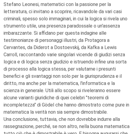
Stefano Leonesi, matematici con la passione per la
letteratura, ci invitano a scoprire, ricavandole da vari casi
criminali, spesso solo immaginari, in cui la logica si rivela uno
strumento utile, una presenza paradossale o un'assenza
imbarazzante. Si affidano per questa indagine alle
testimonianze di personaggi illustri, da Protagora a
Cervantes, da Diderot a Dostoevskij, da Kafka a Lewis
Carroll, raccontando varie singolari vicende di giudizi senza
logica e di logica senza giudizio e istruendo infine una sorta
di processo alla logica stessa, per valutarne i presunti
benefici e gli svantaggi non solo per la giurisprudenza e il
diritto, ma anche per la matematica, l'informatica e la
scienza in generale. Utili allo scopo si riveleranno essere
alcune varianti giuridiche di quei celebri "teoremi di
incompletezza" di Gödel che hanno dimostrato come pure in
matematica la verità non sia sempre dimostrabile.
Una conclusione, tuttavia, che non dovrebbe indurre alla
rassegnazione, perché, se non altro, nella buona matematica
tutto ciò che è dimostrabile è vero. E bisogna augurarsi che