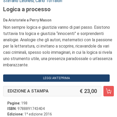
Autori:
Stefano Leonesi
,
Carlo Toffalori
Logica a processo
Da Aristotele a Perry Mason
Non sempre logica e giustizia vanno di pari passo. Esistono
tuttavia tra logica e giustizia “innocenti” e sorprendenti
analogie. Analogie che gli autori, matematici con la passione
per la letteratura, ci invitano a scoprire, ricavandole da vari
casi criminali, spesso solo immaginari, in cui la logica si rivela
uno strumento utile, una presenza paradossale o un’assenza
imbarazzante.
LEGGI ANTEPRIMA
23,00
EDIZIONE A STAMPA
Pagine:
198
ISBN:
9788891743404
a
Edizione:
1
edizione 2016