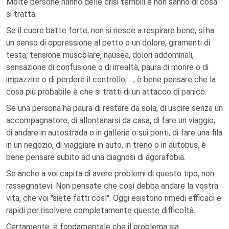
Molte persone hanno delle crisi terribili e non sanno di cosa
si tratta.
Se il cuore batte forte, non si riesce a respirare bene, si ha
un senso di oppressione al petto o un dolore, giramenti di
testa, tensione muscolare, nausea, dolori addominali,
sensazione di confusione o di irrealtà, paura di morire o di
impazzire o di perdere il controllo, ..., è bene pensare che la
cosa più probabile è che si tratti di un attacco di panico.
Se una persona ha paura di restare da sola, di uscire senza un
accompagnatore, di allontanarsi da casa, di fare un viaggio,
di andare in autostrada o in gallerie o sui ponti, di fare una fila
in un negozio, di viaggiare in auto, in treno o in autobus, è
bene pensare subito ad una diagnosi di agorafobia.
Se anche a voi capita di avere problemi di questo tipo, non
rassegnatevi. Non pensate che così debba andare la vostra
vita, che voi "siete fatti così". Oggi esistono rimedi efficaci e
rapidi per risolvere completamente queste difficoltà.
Certamente, è fondamentale che il problema sia