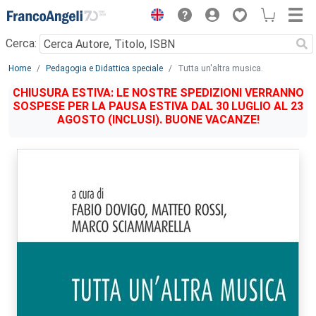
Menu
Cerca:
Main content
Home
Pedagogia e Didattica speciale
Tutta un'altra musica.
CHIUSURA ESTIVA: LE NOSTRE SPEDIZIONI VERRANNO
SOSPESE PER LA PAUSA ESTIVA DAL 30 LUGLIO AL 23
AGOSTO (INCLUSI). BUONE VACANZE!