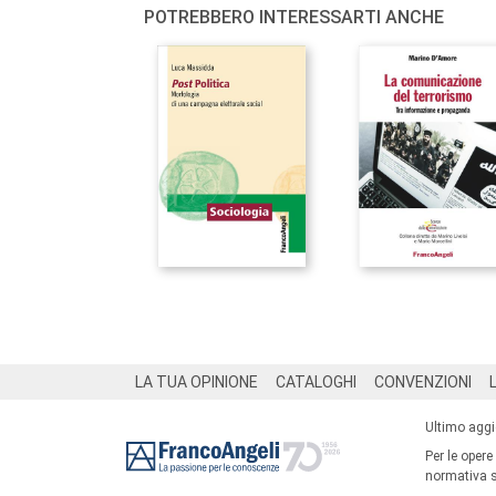
POTREBBERO INTERESSARTI ANCHE
Footer
LA TUA OPINIONE
CATALOGHI
CONVENZIONI
Ultimo agg
Per le opere
normativa su