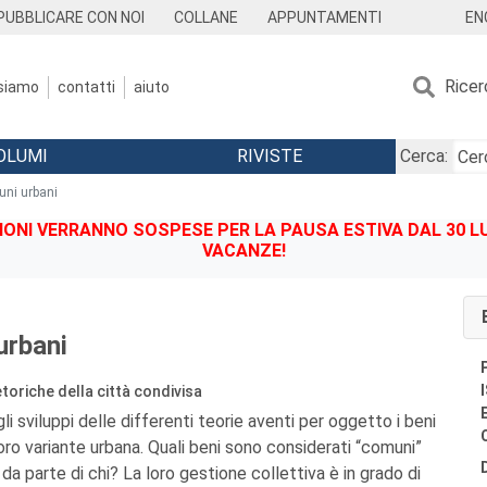
EN
PUBBLICARE CON NOI
COLLANE
APPUNTAMENTI
Ricer
 siamo
contatti
aiuto
OLUMI
RIVISTE
Cerca:
uni urbani
IONI VERRANNO SOSPESE PER LA PAUSA ESTIVA DAL 30 LU
VACANZE!
urbani
etoriche della città condivisa
gli sviluppi delle differenti teorie aventi per oggetto i beni
loro variante urbana. Quali beni sono considerati “comuni”
 da parte di chi? La loro gestione collettiva è in grado di