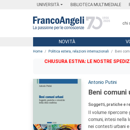
Menu
Main content
Footer
Menu
UNIVERSITÀ
BIBLIOTECA MULTIMEDIALE
chi
NOVITÀ
V
Main content
Home
Politica estera, relazioni internazionali
Beni com
CHIUSURA ESTIVA: LE NOSTRE SPEDIZ
Autori:
Antonio Putini
Beni comuni 
Soggetti, pratiche e r
Il volume ripercorre 
comuni, intesi nella 
nei contesti urbani e