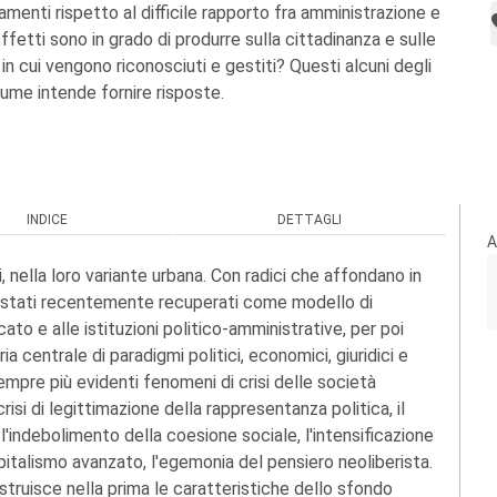
menti rispetto al difficile rapporto fra amministrazione e
ffetti sono in grado di produrre sulla cittadinanza e sulle
in cui vengono riconosciuti e gestiti? Questi alcuni degli
olume intende fornire risposte.
INDICE
DETTAGLI
A
 nella loro variante urbana. Con radici che affondano in
no stati recentemente recuperati come modello di
ato e alle istituzioni politico-amministrative, per poi
ia centrale di paradigmi politici, economici, giuridici e
sempre più evidenti fenomeni di crisi delle società
risi di legittimazione della rappresentanza politica, il
 l'indebolimento della coesione sociale, l'intensificazione
apitalismo avanzato, l'egemonia del pensiero neoliberista.
ostruisce nella prima le caratteristiche dello sfondo