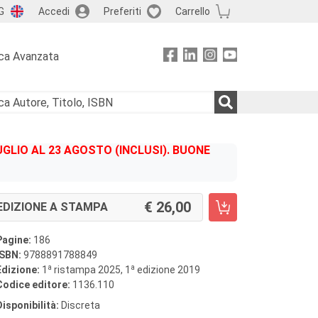
G
Accedi
Preferiti
Carrello
ca Avanzata
GLIO AL 23 AGOSTO (INCLUSI). BUONE
26,00
EDIZIONE A STAMPA
Pagine:
186
ISBN:
9788891788849
a
a
Edizione:
1
ristampa 2025, 1
edizione 2019
Codice editore:
1136.110
Disponibilità:
Discreta