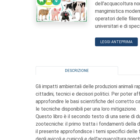
dell’acquacoltura non
mangimistica moderna
operatori delle ﬁlier
universitari e di spe
LEGGI ANTEPRIMA
DESCRIZIONE
Gli impatti ambientali delle produzioni animali r
cittadini, tecnici e decisori politici. Per poter
approfondire le basi scientifiche del corretto ca
le tecniche disponibili per una loro mitigazione.
Questo libro è il secondo testo di una serie di d
zootecniche: il primo tratta i fondamenti della di
il presente approfondisce i temi specifici delle f
degli avicoli e cunicoli e dell'acquacoltura nonch