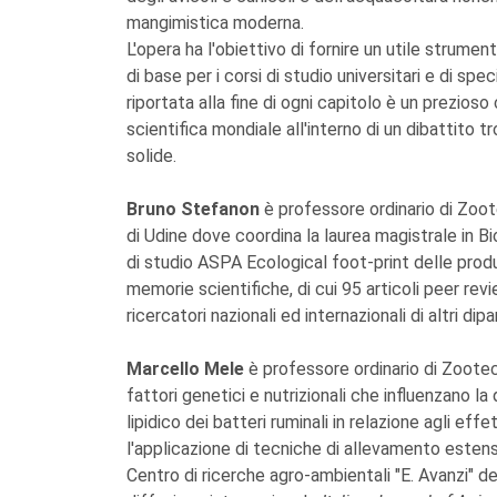
mangimistica moderna.
L'opera ha l'obiettivo di fornire un utile strumen
di base per i corsi di studio universitari e di sp
riportata alla fine di ogni capitolo è un prezioso
scientifica mondiale all'interno di un dibattito
solide.
Bruno Stefanon
è professore ordinario di Zoot
di Udine dove coordina la laurea magistrale in 
di studio ASPA Ecological foot-print delle produ
memorie scientifiche, di cui 95 articoli peer revi
ricercatori nazionali ed internazionali di altri dipa
Marcello Mele
è professore ordinario di Zootecni
fattori genetici e nutrizionali che influenzano l
lipidico dei batteri ruminali in relazione agli eff
l'applicazione di tecniche di allevamento estensi
Centro di ricerche agro-ambientali "E. Avanzi" dell