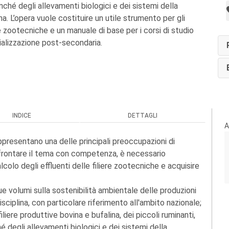
ché degli allevamenti biologici e dei sistemi della
. L’opera vuole costituire un utile strumento per gli
e zootecniche e un manuale di base per i corsi di studio
cializzazione post-secondaria.
INDICE
DETTAGLI
A
appresentano una delle principali preoccupazioni di
 affrontare il tema con competenza, è necessario
lcolo degli effluenti delle filiere zootecniche e acquisire
ue volumi sulla sostenibilità ambientale delle produzioni
sciplina, con particolare riferimento all'ambito nazionale;
iliere produttive bovina e bufalina, dei piccoli ruminanti,
é degli allevamenti biologici e dei sistemi della