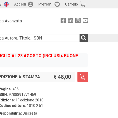
G
Accedi
Preferiti
Carrello
ca Avanzata
GLIO AL 23 AGOSTO (INCLUSI). BUONE
48,00
EDIZIONE A STAMPA
Pagine:
406
ISBN:
9788891771469
a
Edizione:
1
edizione 2018
Codice editore:
1810.2.51
Disponibilità:
Discreta