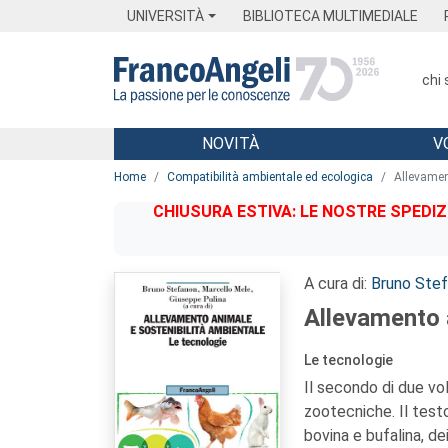
Menu
Main content
Footer
Menu
UNIVERSITÀ
BIBLIOTECA MULTIMEDIALE
chi
NOVITÀ
V
Main content
Home
Compatibilità ambientale ed ecologica
Allevamen
CHIUSURA ESTIVA: LE NOSTRE SPEDIZ
A cura di:
Bruno Ste
Allevamento 
Le tecnologie
Il secondo di due vol
zootecniche. Il test
bovina e bufalina, dei