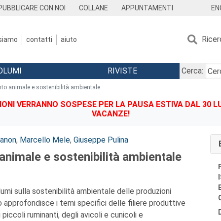
EN
PUBBLICARE CON NOI
COLLANE
APPUNTAMENTI
Ricer
 siamo
contatti
aiuto
OLUMI
RIVISTE
Cerca:
to animale e sostenibilità ambientale
IONI VERRANNO SOSPESE PER LA PAUSA ESTIVA DAL 30 LU
VACANZE!
fanon
,
Marcello Mele
,
Giuseppe Pulina
animale e sostenibilità ambientale
umi sulla sostenibilità ambientale delle produzioni
o approfondisce i temi speciﬁci delle ﬁliere produttive
 piccoli ruminanti, degli avicoli e cunicoli e