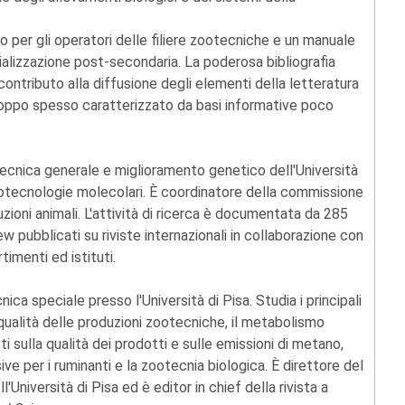
to per gli operatori delle filiere zootecniche e un manuale
ecializzazione post-secondaria. La poderosa bibliografia
 contributo alla diffusione degli elementi della letteratura
 troppo spesso caratterizzato da basi informative poco
ecnica generale e miglioramento genetico dell'Università
Biotecnologie molecolari. È coordinatore della commissione
zioni animali. L'attività di ricerca è documentata da 285
ew pubblicati su riviste internazionali in collaborazione con
rtimenti ed istituti.
ca speciale presso l'Università di Pisa. Studia i principali
a qualità delle produzioni zootecniche, il metabolismo
etti sulla qualità dei prodotti e sulle emissioni di metano,
ve per i ruminanti e la zootecnia biologica. È direttore del
'Università di Pisa ed è editor in chief della rivista a