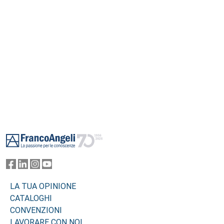
Footer
LA TUA OPINIONE
CATALOGHI
CONVENZIONI
LAVORARE CON NOI