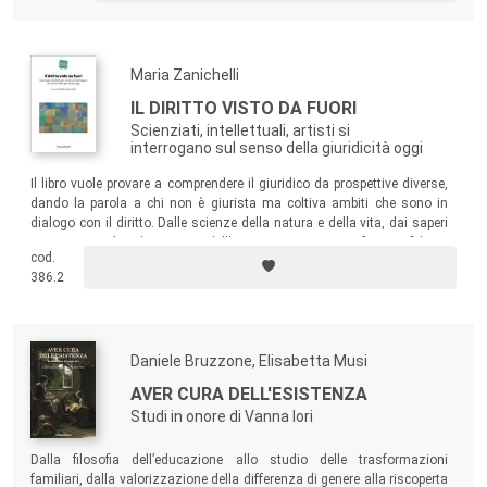
complessa, ma anche di poter incidere e dare una direzione di
cambiamento concreto verso una società (e scuola) sempre più
solidale e “fraterna”.
Maria Zanichelli
IL DIRITTO VISTO DA FUORI
Scienziati, intellettuali, artisti si
interrogano sul senso della giuridicità oggi
Il libro vuole provare a comprendere il giuridico da prospettive diverse,
dando la parola a chi non è giurista ma coltiva ambiti che sono in
dialogo con il diritto. Dalle scienze della natura e della vita, dai saperi
umanistici, dai linguaggi dell’arte provengono, infatti, sfide e
cod.
interrogativi: quel “fuori” che il diritto aspira a regolare ha un ruolo
386.2
decisivo nel ridisegnarne ogni giorno la fisionomia e la funzione.
Daniele Bruzzone, Elisabetta Musi
AVER CURA DELL'ESISTENZA
Studi in onore di Vanna Iori
Dalla filosofia dell’educazione allo studio delle trasformazioni
familiari, dalla valorizzazione della differenza di genere alla riscoperta