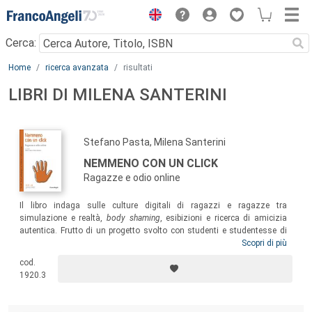
Menu
Cerca:
Main content
Home
ricerca avanzata
risultati
LIBRI DI MILENA SANTERINI
Stefano Pasta, Milena Santerini
NEMMENO CON UN CLICK
Ragazze e odio online
Il libro indaga sulle culture digitali di ragazzi e ragazze tra
simulazione e realtà,
body shaming
, esibizioni e ricerca di amicizia
autentica. Frutto di un progetto svolto con studenti e studentesse di
Milano e Torino, questo testo propone a educatori, insegnanti e
Scopri di più
operatori dei media una riflessione sulle immagini reciproche, i
cod.
cambiamenti del corpo, la vita online e onlife, ma soprattutto sulla
1920.3
possibilità di rendere ragazzi e ragazze meno ostili, e meno soli.