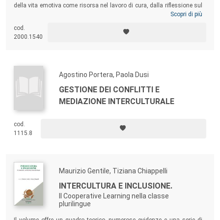
della vita emotiva come risorsa nel lavoro di cura, dalla riflessione sul
sistema di welfare all’impegno per il riconoscimento della
Scopri di più
professionalità educativa: questo libro affronta i diversi temi di cui la
cod.
professoressa Vanna Iori, già ordinaria di Pedagogia dell’Università
2000.1540
Cattolica e ora Senatrice della Repubblica, si è occupata,
esplicitandone il contributo e tratteggiando una panoramica di
questioni pedagogiche attuali che attendono di essere affrontate con
la sua stessa intelligente passione.
Agostino Portera, Paola Dusi
GESTIONE DEI CONFLITTI E
MEDIAZIONE INTERCULTURALE
cod.
1115.8
Maurizio Gentile, Tiziana Chiappelli
INTERCULTURA E INCLUSIONE.
Il Cooperative Learning nella classe
plurilingue
Il volume offre un quadro teorico, numerose evidenze e una serie di