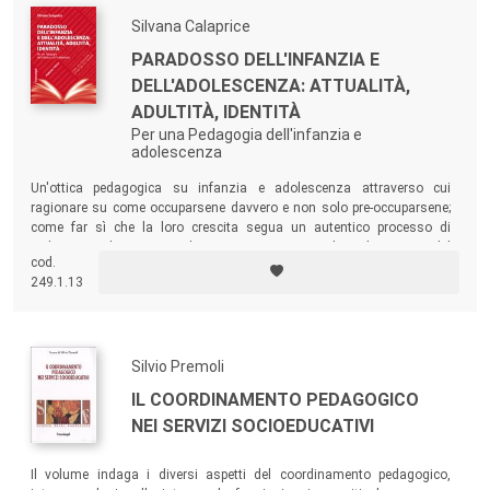
Silvana Calaprice
PARADOSSO DELL'INFANZIA E
DELL'ADOLESCENZA: ATTUALITÀ,
ADULTITÀ, IDENTITÀ
Per una Pedagogia dell'infanzia e
adolescenza
Un'ottica pedagogica su infanzia e adolescenza attraverso cui
ragionare su come occuparsene davvero e non solo pre-occuparsene;
come far sì che la loro crescita segua un autentico processo di
sviluppo; sugli strumenti che possono permettere la realizzazione del
cod.
loro ben-essere; quale sia la nuova ottica relazionale attraverso cui
249.1.13
aiutare la loro crescita personale e l’affermazione identitaria.
Silvio Premoli
IL COORDINAMENTO PEDAGOGICO
NEI SERVIZI SOCIOEDUCATIVI
Il volume indaga i diversi aspetti del coordinamento pedagogico,