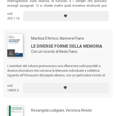
interrogandosi sulle istanze, le funzioni e i compiti che possono
essergli assegnati. Ci si chiede inoltre quali iniziative strutturali può
assumere un’organizzazione al fine di mettere i propri coordinatori
cod.
nelle condizioni di adempiere alle funzioni connesse al proprio ruolo in
292.1.16
modo sempre più efficace e positivo.
Marilisa D'Amico, Nannerel Fiano
LE DIVERSE FORME DELLA MEMORIA
Con un ricordo di Nedo Fiano
I contributi del volume promuovono una riflessione sulle possibili e
diverse sfumature che conosce la Memoria individuale e collettiva
riguardo all’Olocausto del popolo ebraico, con un particolare ricordo di
Nedo Fiano, testimone della Shoah, che ha dedicato la sua vita alla
custodia della Memoria e all’esercizio al Ricordo.
cod.
10893.5
Rosangela Lodigiani, Veronica Riniolo