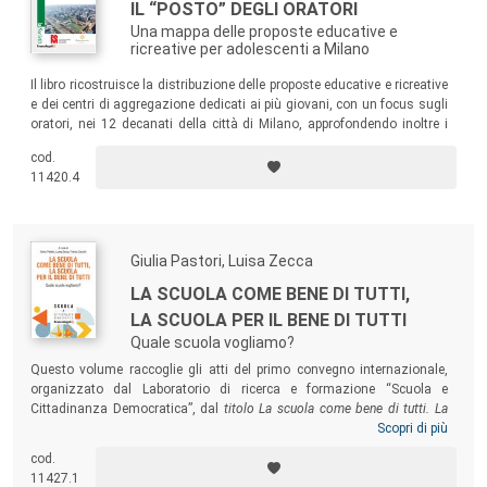
IL “POSTO” DEGLI ORATORI
Una mappa delle proposte educative e
ricreative per adolescenti a Milano
Il libro ricostruisce la distribuzione delle proposte educative e ricreative
e dei centri di aggregazione dedicati ai più giovani, con un focus sugli
oratori, nei 12 decanati della città di Milano, approfondendo inoltre i
bisogni educativi espressi e accolti nei contesti oratoriani.
cod.
11420.4
Giulia Pastori, Luisa Zecca
LA SCUOLA COME BENE DI TUTTI,
LA SCUOLA PER IL BENE DI TUTTI
Quale scuola vogliamo?
Questo volume raccoglie gli atti del primo convegno internazionale,
organizzato dal Laboratorio di ricerca e formazione “Scuola e
Cittadinanza Democratica”, dal
titolo La scuola come bene di tutti. La
scuola per il bene di tutti. Quale scuola vogliamo?
Nel dialogo e
Scopri di più
nell’impegno condiviso abbiamo la speranza di poter non solo trovare
cod.
strumenti e chiavi di interpretazione della nostra contemporaneità
11427.1