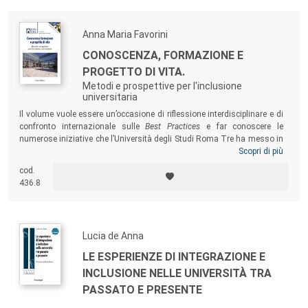
Anna Maria Favorini
CONOSCENZA, FORMAZIONE E
PROGETTO DI VITA.
Metodi e prospettive per l'inclusione
universitaria
Il volume vuole essere un’occasione di riflessione interdisciplinare e di
confronto internazionale sulle
Best Practices
e far conoscere le
numerose iniziative che l’Università degli Studi Roma Tre ha messo in
campo fin dalla sua fondazione per l’inclusione degli studenti disabili.
Scopri di più
Un testo per insegnanti, insegnanti di sostegno, educatori, psicologi,
cod.
assistenti sociali, terapisti della riabilitazione e quanti a vario titolo
436.8
svolgono il proprio ruolo in contesti culturali, formativi e sociali.
Lucia de Anna
LE ESPERIENZE DI INTEGRAZIONE E
INCLUSIONE NELLE UNIVERSITÀ TRA
PASSATO E PRESENTE