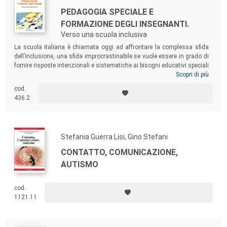
PEDAGOGIA SPECIALE E
FORMAZIONE DEGLI INSEGNANTI.
Verso una scuola inclusiva
La scuola italiana è chiamata oggi ad affrontare la complessa sfida
dell’inclusione, una sfida improcrastinabile se vuole essere in grado di
fornire risposte intenzionali e sistematiche ai bisogni educativi speciali
e specifici di tutti gli allievi. In quest’ottica, il volume riflette sul ruolo
Scopri di più
della Pedagogia speciale nel favorire e nel promuovere la realizzazione
cod.
di una cultura dell’integrazione scolastica e dell’inclusione sociale
436.2
intesa come tale.
Stefania Guerra Lisi, Gino Stefani
CONTATTO, COMUNICAZIONE,
AUTISMO
cod.
1121.11