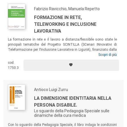
Fabrizio Ravicchio, Manuela Repetto
FORMAZIONE IN RETE,
TELEWORKING E INCLUSIONE
LAVORATIVA
La formazione in rete e il lavoro a distanza/flessibile sono state le
principali tematiche del Progetto SCINTILLA (SCenari INnovativi di
Teleformazione per l’Inclusione Lavorativa in LiguriA), finanziato dalla
Regione Liguria nel biennio 2013-2014 e condotto dall’Istituto per le
Scopri di più
Tecnologie Didattiche del CNR di Genova. Questo volume rappresenta
cod.
una sorta di “memoria” del progetto, raccogliendo i risultati conseguiti
1750.3
da Scintilla, nonché il processo che ha portato al loro conseguimento.
Antioco Luigi Zurru
LA DIMENSIONE IDENTITARIA NELLA
PERSONA DISABILE.
Lo sguardo della Pedagogia Speciale sulle
dinamiche della cura medica
Con lo sguardo della Pedagogia Speciale, il libro indaga le condizioni