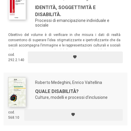
IDENTITÀ, SOGGETTIVITÀ E
DISABILITÀ.
Processi di emancipazione individuale e
sociale
Obiettivo del volume è di verificare in che misura i dati di realtà
consentono di superare l’idea stigmatizzante e ipertrofizzante che da
secoli accompagna l’immagine e le rappresentazioni culturali e sociali
delle persone in situazione disabilità, e restituire la realtà di percorsi
cod.
esistenziali e di itinerari identitari aperti, invece, a ogni possibile
292.2.140
aspirazione e realizzazione.
Roberto Medeghini, Enrico Valtellina
QUALE DISABILITÀ?
Culture, modelli e processi d'inclusione
cod.
568.10