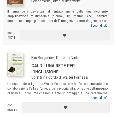
Fondamenti, ambiti, interventi
Il tema della devianza, alimentato anche dalla sua ricorrente
amplificazione multimediale (giornali, tv, internet, ecc.), sembra
assumere sempre più i contorni dell’emergenza, tanto da generare un
crescente allarme sociale. Il volume propone ipotesi e strategie di
Scopri di più
intervento, progetti e realizzazioni in relazione ai diversi ambiti
cod.
operativi (dalla scuola alla famiglia, dalla comunità per minori al
487.1
carcere, ecc.) e alle differenti manifestazioni con le quali la devianza si
esprime.
Elio Borgonovi, Roberta Garbo
CALD - UNA RETE PER
L'INCLUSIONE.
Scritti in ricordo di Walter Fornasa
Un ricordo della figura di Walter Fornasa, che ha fatto di inclusione e
collaborazione l’alfa e l’omega della propria vita, oltre che dell’impegno
di ricerca. Un volume che non è solo un omaggio a una persona ma
che può dare al Lettore una visione ad ampio raggio delle
Scopri di più
problematiche che Fornasa ha affrontato nell’ambito del suo impegno
cod.
a livello regionale nel CALD e a livello nazionale nell’ambito della
568.14
CNUDD (Conferenza Nazionale Universitaria dei Delegati per la
Disabilità).