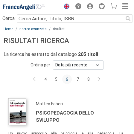
Menu
Cerca:
Main content
Home
ricerca avanzata
risultati
RISULTATI RICERCA
La ricerca ha estratto dal catalogo
205 titoli
Ordina per
4
5
6
7
8
Matteo Faberi
PSICOPEDAGOGIA DELLO
SVILUPPO
Un nuovo approccio alla psicologia e alla pedagogia. La