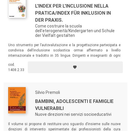
L'INDEX PER L'INCLUSIONE NELLA
PRATICA/INDEX FÜR INKLUSION IN
DER PRAXIS.
Come costruire la scuola
dell'eterogeneità/Kindergarten und Schule
der Vielfalt gestalten
Uno strumento per l’autovalutazione e la progettazione partecipata e
condivisa dell’inclusione scolastica ormai affermato a livello
internazionale e tradotto in 35 lingue. Dirigenti e insegnanti di ogni
ordine di scuola trovano nel volume indicazioni pratiche per il suo
cod.
utilizzo basate su un progetto di ricerca-azione condotto in diverse
1408.2.33
scuole della Provincia di Bolzano.
Silvio Premoli
BAMBINI, ADOLESCENTI E FAMIGLIE
VULNERABILI
Nuove direzioni nei servizi socioeducativi
Il volume si propone di restituire uno sguardo d’insieme sulle nuove
direzioni di intervento sperimentate dai professionisti della cura