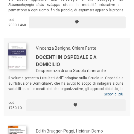
Psicopedagogia dello sviluppo
studia le modalità educative che
permettono a ogni uomo, fin da piccolo, di esprimere appieno le proprie
potenzialità, tenendo ben presente e rispettando lo sviluppo tipico, la
cod.
sua logica e i suoi tempi, scanditi dalla “matrice fondamentale dello
2000.1460
sviluppo”.
Vincenza Benigno, Chiara Fante
DOCENTI IN OSPEDALE E A
DOMICILIO
L'esperienza di una Scuola itinerante
Il volume presenta i risultati dell’“Indagine sulla Scuola in Ospedale e
sull’Istruzione Domiciliare”, che ha avuto lo scopo di indagare alcune
variabili quali le caratteristiche organizzative, gli approcci didattici, le
abitudini di utilizzo delle tecnologie, i particolari bisogni formativi, i
Scopri di più
fattori stressanti o gratificanti dei docenti che operano in contesto
cod.
ospedaliero o domiciliare. Le riflessioni emerse possono essere utili a
1750.10
docenti, pedagogisti, psicologi, studenti e
policy maker
che intendono
approfondire i contesti esaminati.
Edith Brugger-Paggi, Heidrun Demo