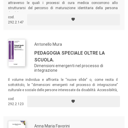
attraverso le quali i processi di cura medica concorrono allo
strutturarsi del percorso di maturazione identitaria della persona
disabile.
cod.
292.2.147
Antonello Mura
PEDAGOGIA SPECIALE OLTRE LA
SCUOLA.
Dimensioni emergenti nel processo di
integrazione
Il volume individua e affronta le “nuove sfide” o, come recita il
sottotitolo, le “dimensioni emergenti nel processo di integrazione”
culturale e sociale delle persone interessate da disabilità. Accessibilità,
progettazione integrata, vita indipendente, emozioni e sessualità,
cod.
lavoro e autoimprenditorialità, bioetica e disabilità, problematiche di
292.2.123
genere sono alcune delle tematiche trattate nel testo.
Anna Maria Favorini