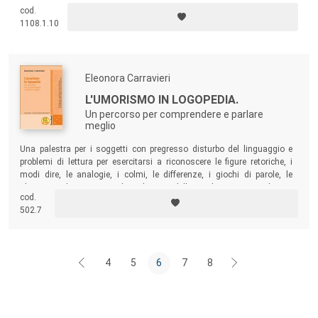
decentramento cognitivo, affettivo e relazionale e come antidoto
cod.
contro chiusure pregiudiziali e atteggiamenti dogmatici e intolleranti.
1108.1.10
Eleonora Carravieri
L'UMORISMO IN LOGOPEDIA.
Un percorso per comprendere e parlare
meglio
Una palestra per i soggetti con pregresso disturbo del linguaggio e
problemi di lettura per esercitarsi a riconoscere le figure retoriche, i
modi dire, le analogie, i colmi, le differenze, i giochi di parole, le
alterazioni, le eccezioni e le violazione delle regole grammaticali… Un
cod.
percorso cognitivo linguistico per imparare a leggere la realtà
502.7
attraverso le varie sfumature della lingua.
4
5
6
7
8