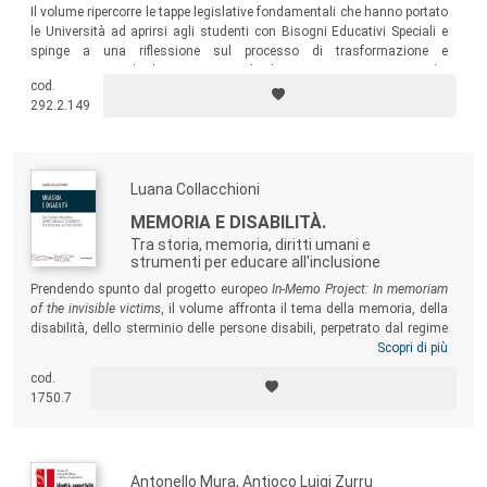
Il volume ripercorre le tappe legislative fondamentali che hanno portato
le Università ad aprirsi agli studenti con Bisogni Educativi Speciali e
spinge a una riflessione sul processo di trasformazione e
aggiornamento che ha investito sia la dimensione organizzativa che
cod.
quella pedagogico-didattica di ogni Ateneo per affrontare le sfide poste
292.2.149
dal confronto con la “diversità”.
Luana Collacchioni
MEMORIA E DISABILITÀ.
Tra storia, memoria, diritti umani e
strumenti per educare all'inclusione
Prendendo spunto dal progetto europeo
In-Memo Project: In memoriam
of the invisible victims
, il volume affronta il tema della memoria, della
disabilità, dello sterminio delle persone disabili, perpetrato dal regime
nazista prima e durante la seconda guerra mondiale, e si concentra
Scopri di più
sugli strumenti validati dal progetto, per trasferirne l’utilizzo e gli esiti
cod.
trasformativi nei contesti educativi formali e non formali, con la
1750.7
finalità di promuovere cittadinanza europea e inclusiva.
Antonello Mura, Antioco Luigi Zurru