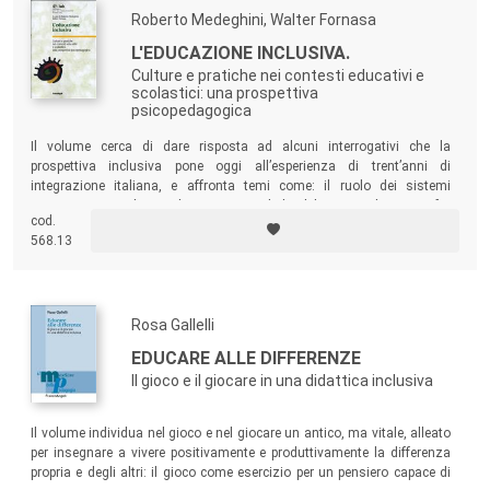
Roberto Medeghini, Walter Fornasa
L'EDUCAZIONE INCLUSIVA.
Culture e pratiche nei contesti educativi e
scolastici: una prospettiva
psicopedagogica
Il volume cerca di dare risposta ad alcuni interrogativi che la
prospettiva inclusiva pone oggi all’esperienza di trent’anni di
integrazione italiana, e affronta temi come: il ruolo dei sistemi
organizzativi e relazionali nei processi di disabilitazione, il rapporto fra
cod.
sapere e potere, il ruolo egemone dell’epistemologia bio-medica nel
568.13
campo educativo e dei servizi, l’esperienza delle disabilità e la loro
condizione…
Rosa Gallelli
EDUCARE ALLE DIFFERENZE
Il gioco e il giocare in una didattica inclusiva
Il volume individua nel gioco e nel giocare un antico, ma vitale, alleato
per insegnare a vivere positivamente e produttivamente la differenza
propria e degli altri: il gioco come esercizio per un pensiero capace di