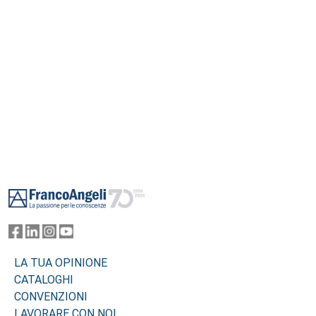
Footer
LA TUA OPINIONE
CATALOGHI
CONVENZIONI
LAVORARE CON NOI