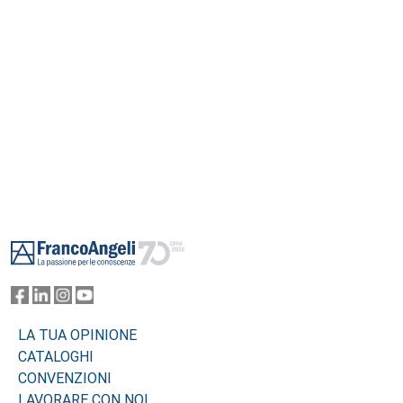
Footer
LA TUA OPINIONE
CATALOGHI
CONVENZIONI
LAVORARE CON NOI