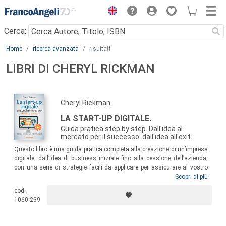
Menu
Cerca:
Main content
Home
ricerca avanzata
risultati
LIBRI DI CHERYL RICKMAN
Cheryl Rickman
LA START-UP DIGITALE.
Guida pratica step by step. Dall'idea al
mercato per il successo: dall'idea all'exit
Questo libro è una guida pratica completa alla creazione di un’impresa
digitale, dall’idea di business iniziale fino alla cessione dell’azienda,
con una serie di strategie facili da applicare per assicurare al vostro
business online un successo duraturo. La giusta combinazione di
Scopri di più
consigli, esercizi, checklist, aneddoti, casi di studio ed esperienze
cod.
tratte dai business leader fa di questo manuale una guida sicura
1060.239
attraverso tutti i passaggi del business digitale.