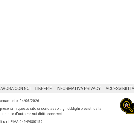
LAVORA CON NOI
LIBRERIE
INFORMATIVA PRIVACY
ACCESSIBILIT
iornamento: 24/06/2026
 presenti in questo sito si sono assolti gli obblighi previsti dalla
l diritto d'autore e sui diritti connessi.
i s.r.l. P.IVA 04949880159