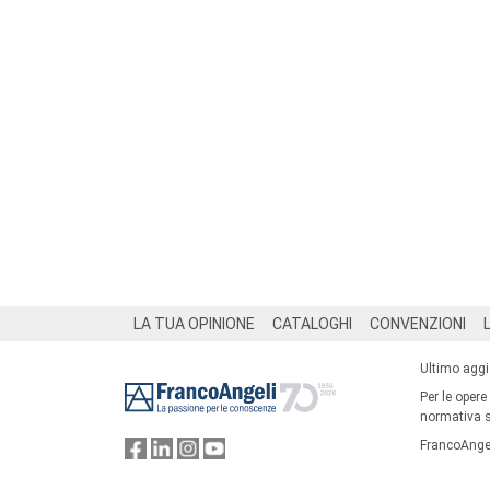
Footer
LA TUA OPINIONE
CATALOGHI
CONVENZIONI
Ultimo agg
Per le opere
normativa su
FrancoAngel