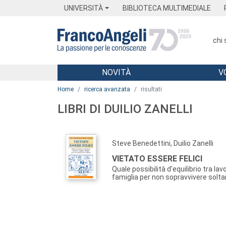
Menu
Main content
Footer
Menu
UNIVERSITÀ
BIBLIOTECA MULTIMEDIALE
chi
NOVITÀ
V
Main content
Home
ricerca avanzata
risultati
LIBRI DI DUILIO ZANELLI
Steve Benedettini, Duilio Zanelli
VIETATO ESSERE FELICI
Quale possibilità d'equilibrio tra lav
famiglia per non sopravvivere solt