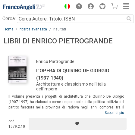
Menu
Cerca:
Main content
Home
ricerca avanzata
risultati
LIBRI DI ENRICO PIETROGRANDE
Enrico Pietrogrande
L'OPERA DI QUIRINO DE GIORGIO
(1937-1940)
Architettura e classicismo nell'Italia
dell'impero
Il volume presenta i progetti di architettura che Quirino De Giorgio
(1907-1997) ha elaborato come responsabile della politica edilizia del
partito fascista nella provincia di Padova negli anni compresi tra il
1937 e il 1940, sottolineando il carattere innovativo della sua opera nel
Scopri di più
panorama dell’architettura italiana e internazionale del periodo. Lo
cod.
straordinario ciclo di progetti realizzati nel territorio della provincia di
1579.2.10
Padova dimostra come per De Giorgio la via per la modernità
attraversa l’ambito della storia.