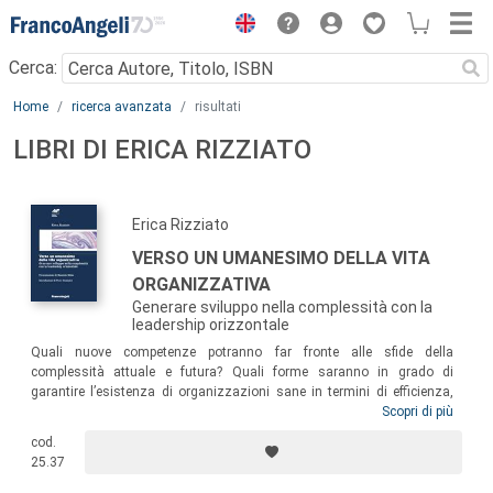
Menu
Cerca:
Main content
Home
ricerca avanzata
risultati
LIBRI DI ERICA RIZZIATO
Erica Rizziato
VERSO UN UMANESIMO DELLA VITA
ORGANIZZATIVA
Generare sviluppo nella complessità con la
leadership orizzontale
Quali nuove competenze potranno far fronte alle sfide della
complessità attuale e futura? Quali forme saranno in grado di
garantire l’esistenza di organizzazioni sane in termini di efficienza,
efficacia, sostenibilità, senso e motivazione? Per rispondere a queste
Scopri di più
sfide il libro propone un cambio di paradigma, una nuova visione della
cod.
persona e dell’organizzazione e una metodologia che delinea un
25.37
percorso pratico in cui esse entrano in connessione: la
metodologia
per la leadership orizzontale e le organizzazioni integrate (LOOI
).