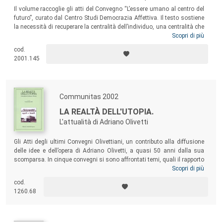
Il volume raccoglie gli atti del Convegno “L’essere umano al centro del
futuro”, curato dal Centro Studi Democrazia Affettiva. Il testo sostiene
la necessità di recuperare la centralità dell’individuo, una centralità che
si costruisce e si consolida attraverso una particolare intelligenza
Scopri di più
“affettiva” che riunisce e integra gli esseri umani. È l’intelligenza che ci
cod.
stimola a cercare nuovi modi per stare in relazione, che ci fa attingere
2001.145
all’energia della gentilezza e ci fa capire cosa significhi investire con
coscienza nel futuro.
Communitas 2002
LA REALTÀ DELL'UTOPIA.
L'attualità di Adriano Olivetti
Gli Atti degli ultimi Convegni Olivettiani, un contributo alla diffusione
delle idee e dell’opera di Adriano Olivetti, a quasi 50 anni dalla sua
scomparsa. In cinque convegni si sono affrontati temi, quali il rapporto
tra Nuova Industrializzazione e Mezzogiorno, le Sfide dell’Innovazione,
Scopri di più
La Grande Impresa nel Mondo, Le Forme della Comunicazione e della
cod.
Cultura, Impresa e Politica, che hanno messo in evidenza come la
1260.68
figura dell’imprenditore sia stata anticipatrice dei grandi temi del 2000.