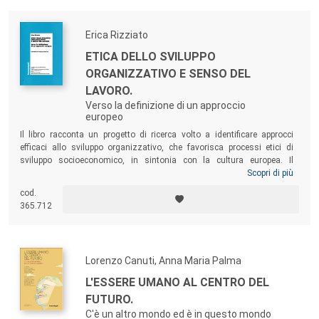
Erica Rizziato
ETICA DELLO SVILUPPO
ORGANIZZATIVO E SENSO DEL
LAVORO.
Verso la definizione di un approccio
europeo
Il libro racconta un progetto di ricerca volto a identificare approcci
efficaci allo sviluppo organizzativo, che favorisca processi etici di
sviluppo socioeconomico, in sintonia con la cultura europea. Il
progetto ha coinvolto figure significative per lo svolgersi delle fasi
Scopri di più
previste, ispirandosi alla metodologia della
ricerca azione
.
cod.
Particolarmente prezioso è stato il contributo di Francesco Novara,
365.712
esperto internazionale di ergonomia delle organizzazioni e pioniere
della psicologia del lavoro in Italia.
Lorenzo Canuti, Anna Maria Palma
L'ESSERE UMANO AL CENTRO DEL
FUTURO.
C'è un altro mondo ed è in questo mondo