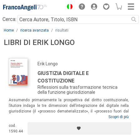
Menu
Cerca:
Main content
Home
ricerca avanzata
risultati
LIBRI DI ERIK LONGO
Erik Longo
GIUSTIZIA DIGITALE E
COSTITUZIONE
Riflessioni sulla trasformazione tecnica
della funzione giurisdizionale
Assumendo primariamente la prospettiva del diritto costituzionale,
l’Autore indaga le tre dimensioni dell’integrazione del digitale nella
giurisdizione (il «processo dematerializzato», il «processo fuori dal
processo » e il «futuro nel processo»), confrontandosi con i problemi
Scopri di più
del processo telematico, delle
Online Dispute Resolutions
(ODR) e
cod.
dell’impiego delle Intelligenze Artificiali soprattutto a fini predittivi,
1590.44
mettendo in evidenza i rischi e i benefici dell’evoluzione tecnologica
rispetto alla tutela giurisdizionale dei diritti.