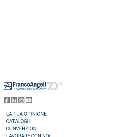
Footer
LA TUA OPINIONE
CATALOGHI
CONVENZIONI
LAVORARE CON NOI