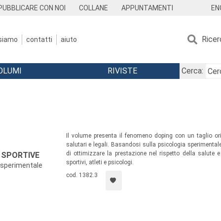
EN
PUBBLICARE CON NOI
COLLANE
APPUNTAMENTI
Ricer
 siamo
contatti
aiuto
OLUMI
RIVISTE
Cerca:
Il volume presenta il fenomeno doping con un taglio origi
salutari e legali. Basandosi sulla psicologia sperimental
di ottimizzare la prestazione nel rispetto della salute e
 SPORTIVE
sportivi, atleti e psicologi.
a sperimentale
cod. 1382.3