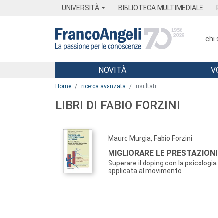
Menu
Main content
Footer
Menu
UNIVERSITÀ
BIBLIOTECA MULTIMEDIALE
chi
NOVITÀ
V
Main content
Home
ricerca avanzata
risultati
LIBRI DI FABIO FORZINI
Mauro Murgia, Fabio Forzini
MIGLIORARE LE PRESTAZIONI
Superare il doping con la psicologi
applicata al movimento