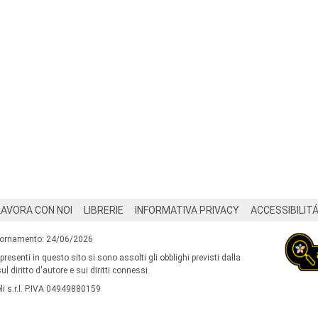
LAVORA CON NOI
LIBRERIE
INFORMATIVA PRIVACY
ACCESSIBILIT
iornamento: 24/06/2026
 presenti in questo sito si sono assolti gli obblighi previsti dalla
l diritto d'autore e sui diritti connessi.
i s.r.l. P.IVA 04949880159