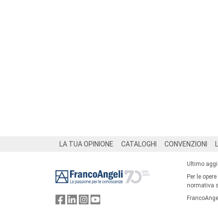
Footer
LA TUA OPINIONE
CATALOGHI
CONVENZIONI
Ultimo agg
Per le opere
normativa su
FrancoAngel