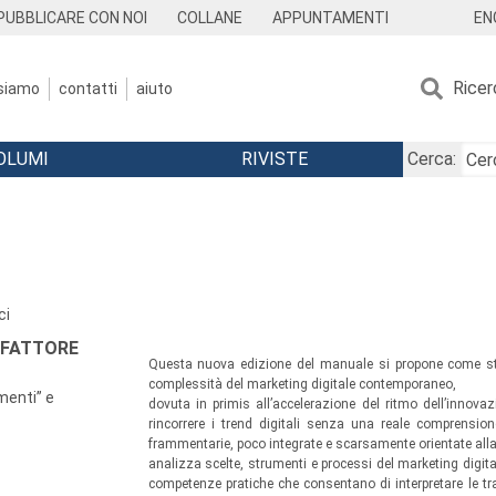
EN
PUBBLICARE CON NOI
COLLANE
APPUNTAMENTI
Ricer
 siamo
contatti
aiuto
OLUMI
RIVISTE
Cerca:
ci
 FATTORE
Questa nuova edizione del manuale si propone come str
complessità del marketing digitale contemporaneo,
menti” e
dovuta in primis all’accelerazione del ritmo dell’innova
rincorrere i trend digitali senza una reale comprension
frammentarie, poco integrate e scarsamente orientate alla c
analizza scelte, strumenti e processi del marketing digital
competenze pratiche che consentano di interpretare le tra