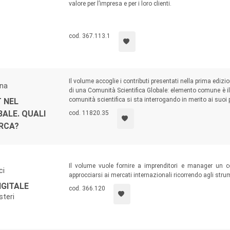
valore per l’impresa e per i loro clienti.
cod. 367.113.1
Il volume accoglie i contributi presentati nella prima ed
rna
di una Comunità Scientifica Globale: elemento comune è il
comunità scientifica si sta interrogando in merito ai suoi p
 NEL
BALE. QUALI
cod. 11820.35
ERCA?
Il volume vuole fornire a imprenditori e manager un 
ci
approcciarsi ai mercati internazionali ricorrendo agli str
IGITALE
cod. 366.120
steri