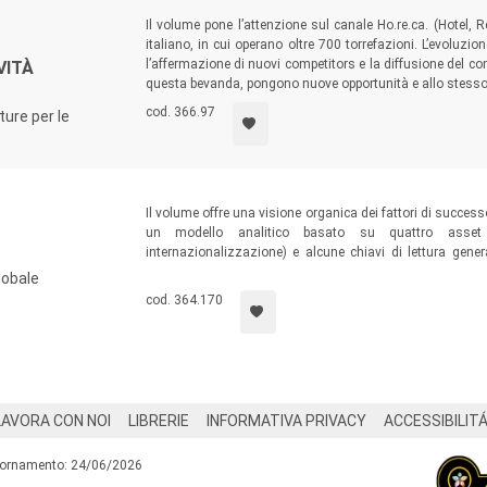
Il volume pone l’attenzione sul canale Ho.re.ca. (Hotel, R
italiano, in cui operano oltre 700 torrefazioni. L’evoluzi
l’affermazione di nuovi competitors e la diffusione del c
VITÀ
questa bevanda, pongono nuove opportunità e allo stesso 
cod. 366.97
ture per le
Il volume offre una visione organica dei fattori di success
un modello analitico basato su quattro asset (im
internazionalizzazione) e alcune chiavi di lettura genera
imprese e per le decisioni di policy. Analizza infine tren
lobale
relative implicazioni.
cod. 364.170
LAVORA CON NOI
LIBRERIE
INFORMATIVA PRIVACY
ACCESSIBILIT
iornamento: 24/06/2026