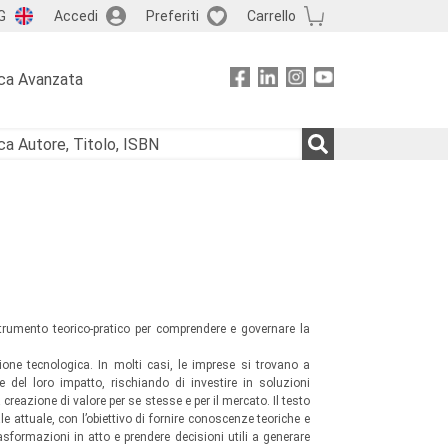
G
Accedi
Preferiti
Carrello
ca Avanzata
umento teorico-pratico per comprendere e governare la
zione tecnologica. In molti casi, le imprese si trovano a
e del loro impatto, rischiando di investire in soluzioni
reazione di valore per se stesse e per il mercato. Il testo
e attuale, con l’obiettivo di fornire conoscenze teoriche e
sformazioni in atto e prendere decisioni utili a generare