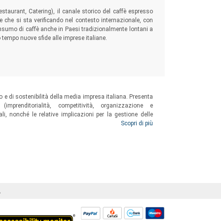
estaurant, Catering), il canale storico del caffè espresso
one che si sta verificando nel contesto internazionale, con
onsumo di caffè anche in Paesi tradizionalmente lontani a
tempo nuove sfide alle imprese italiane.
o e di sostenibilità della media impresa italiana. Presenta
prenditorialità, competitività, organizzazione e
li, nonché le relative implicazioni per la gestione delle
ta casi di studio per sviluppare il modello analitico e le
Scopri di più
Á