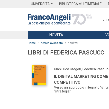
Menu
Main content
Footer
Menu
UNIVERSITÀ
BIBLIOTECA MULTIMEDIALE
chi
NOVITÀ
V
Main content
Home
ricerca avanzata
risultati
LIBRI DI FEDERICA PASCUCCI
Gian Luca Gregori, Federica Pascuc
IL DIGITAL MARKETING COME
COMPETITIVO
Verso un approccio integrato “stru
“strategia”