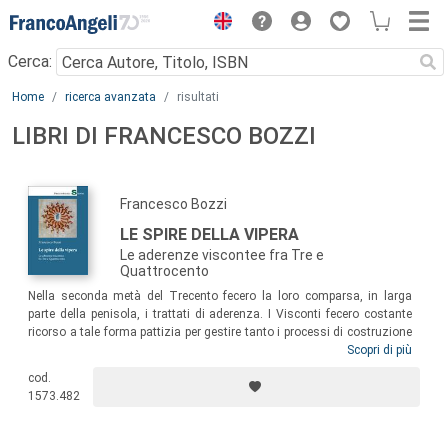
Menu
Cerca:
Main content
Home
ricerca avanzata
risultati
LIBRI DI FRANCESCO BOZZI
Francesco Bozzi
LE SPIRE DELLA VIPERA
Le aderenze viscontee fra Tre e
Quattrocento
Nella seconda metà del Trecento fecero la loro comparsa, in larga
parte della penisola, i trattati di aderenza. I Visconti fecero costante
ricorso a tale forma pattizia per gestire tanto i processi di costruzione
statale, quanto le relazioni interstatali. Lo studio sull’aderenza nella
Scopri di più
sua “forma viscontea” permette di apprezzare le peculiarità impresse
cod.
al legame dai signori di Milano, e consente di analizzare temi nodali
1573.482
come il processo di costruzione statale, la nascita e lo sviluppo delle
relazioni interstatali, lo scoppio dei conflitti, i processi di pace, e molto
altro ancora.