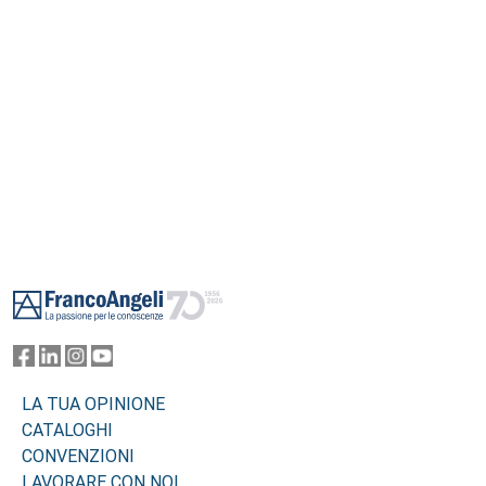
Footer
LA TUA OPINIONE
CATALOGHI
CONVENZIONI
LAVORARE CON NOI