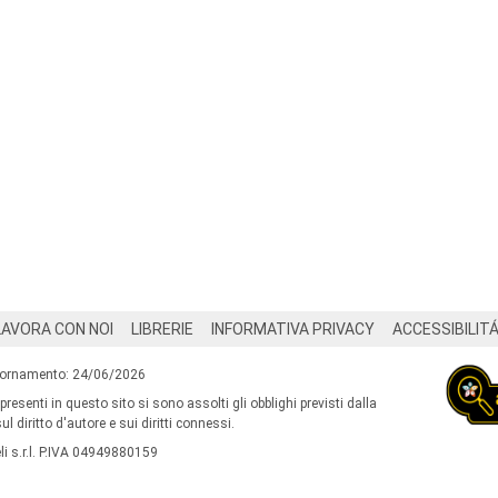
LAVORA CON NOI
LIBRERIE
INFORMATIVA PRIVACY
ACCESSIBILIT
iornamento: 24/06/2026
 presenti in questo sito si sono assolti gli obblighi previsti dalla
l diritto d'autore e sui diritti connessi.
i s.r.l. P.IVA 04949880159