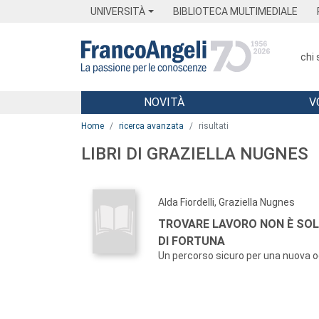
Menu
Main content
Footer
Menu
UNIVERSITÀ
BIBLIOTECA MULTIMEDIALE
chi
NOVITÀ
V
Main content
Home
ricerca avanzata
risultati
LIBRI DI GRAZIELLA NUGNES
Alda Fiordelli, Graziella Nugnes
TROVARE LAVORO NON È SO
DI FORTUNA
Un percorso sicuro per una nuova 