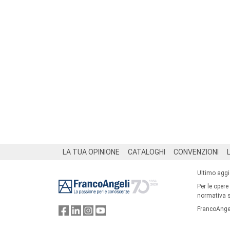
Footer
LA TUA OPINIONE
CATALOGHI
CONVENZIONI
Ultimo agg
Per le opere
normativa su
FrancoAngel