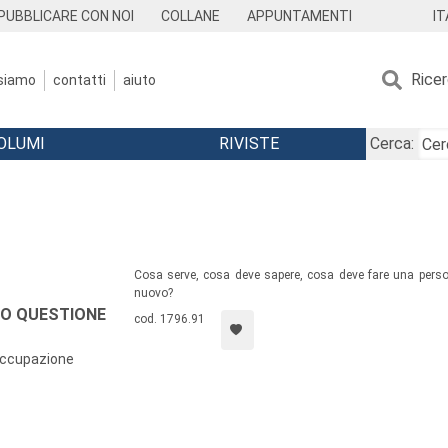
IT
PUBBLICARE CON NOI
COLLANE
APPUNTAMENTI
Rice
 siamo
contatti
aiuto
OLUMI
RIVISTE
Cerca:
Cosa serve, cosa deve sapere, cosa deve fare una person
nuovo?
LO QUESTIONE
cod. 1796.91
occupazione