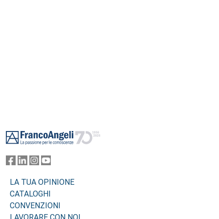
Footer
LA TUA OPINIONE
CATALOGHI
CONVENZIONI
LAVORARE CON NOI