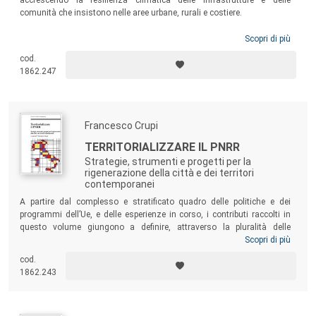
accrescendo la resilienza climatica delle infrastrutture e delle
comunità che insistono nelle aree urbane, rurali e costiere.
Scopri di più
cod.
1862.247
Francesco Crupi
TERRITORIALIZZARE IL PNRR
Strategie, strumenti e progetti per la
rigenerazione della città e dei territori
contemporanei
A partire dal complesso e stratificato quadro delle politiche e dei
programmi dell’Ue, e delle esperienze in corso, i contributi raccolti in
questo volume giungono a definire, attraverso la pluralità delle
prospettive e delle angolazioni, le enormi possibilità di innovazione e di
Scopri di più
sperimentazione che il PNRR e i programmi comunitari possono
cod.
offrire, come l’adozione di piattaforme tecnologiche per il Digital Twin,
1862.243
l’implementazione di metodi di
decision making
e l’utilizzo di approcci
local data-driven
in grado di supportare i processi di territorializzazione
delle risorse commisurati alle reali esigenze delle comunità e dei