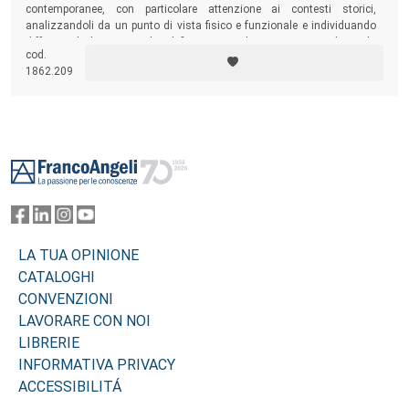
contemporanee, con particolare attenzione ai contesti storici,
analizzandoli da un punto di vista ﬁsico e funzionale e individuando
differenti declinazioni utili a deﬁnire azioni di rigenerazione urbana da
cod.
variare rispetto alle caratteristiche speciﬁche dei luoghi.
1862.209
Footer
LA TUA OPINIONE
CATALOGHI
CONVENZIONI
LAVORARE CON NOI
LIBRERIE
INFORMATIVA PRIVACY
ACCESSIBILITÁ