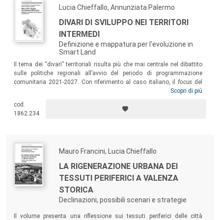
territori.
Lucia Chieffallo, Annunziata Palermo
DIVARI DI SVILUPPO NEI TERRITORI
INTERMEDI
Definizione e mappatura per l'evoluzione in
Smart Land
Il tema dei “divari” territoriali risulta più che mai centrale nel dibattito
sulle politiche regionali all’avvio del periodo di programmazione
comunitaria 2021-2027. Con riferimento al caso italiano, il
focus
del
volume è rivolto alla mappatura dei territori non perimetrati dalla
Scopri di più
Strategia Nazionale per le Aree Interne, che risentono dell’effetto di
cod.
polarizzazione spaziale prodotto dai centri urbani più attrattivi. Per
1862.234
promuoverne una effettiva rigenerazione territoriale orientata alla
sostenibilità, è stato definito il modello
Smart Land
: uno strumento di
orientamento per l’azione di pianificazione alla scala intermedia, teso
a sviluppare percorsi di sviluppo di rete.
Mauro Francini, Lucia Chieffallo
LA RIGENERAZIONE URBANA DEI
TESSUTI PERIFERICI A VALENZA
STORICA
Declinazioni, possibili scenari e strategie
Il volume presenta una riflessione sui tessuti periferici delle città