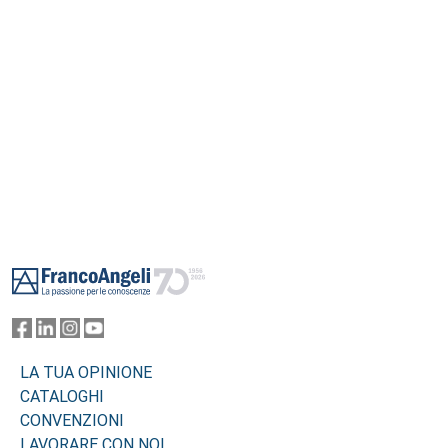
Footer
LA TUA OPINIONE
CATALOGHI
CONVENZIONI
LAVORARE CON NOI