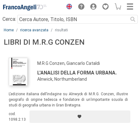
Menu
Cerca:
Main content
Home
ricerca avanzata
risultati
LIBRI DI M.R.G CONZEN
M.R.G Conzen, Giancarlo Cataldi
L'ANALISI DELLA FORMA URBANA.
Alnwick, Northumberland
L’edizione italiana dell’indagine su Alnwyck di M.R.G. Conzen, illustre
geografo di origine tedesca e fondatore di un’importante scuola di
studi di geografia urbana in Gran Bretagna.
cod.
1098.2.13