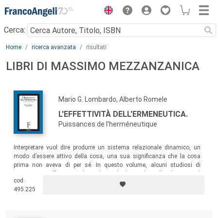
Menu
Cerca:
Main content
Home
ricerca avanzata
risultati
LIBRI DI MASSIMO MEZZANZANICA
Mario G. Lombardo, Alberto Romele
L'EFFETTIVITÀ DELL'ERMENEUTICA.
Puissances de l'herméneutique
Interpretare vuol dire produrre un sistema relazionale dinamico, un
modo d’essere attivo della cosa, una sua significanza che la cosa
prima non aveva di per sé. In questo volume, alcuni studiosi di
ermeneutica affrontano alcuni dei nodi chiave di quello che ormai è
cod.
diventato un campo vastissimo d’indagine.
495.225