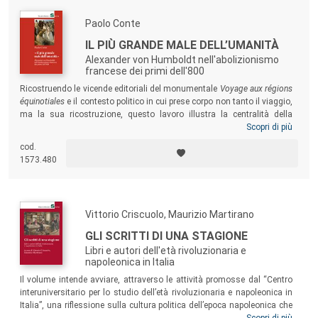
Paolo Conte
IL PIÙ GRANDE MALE DELL’UMANITÀ
Alexander von Humboldt nell'abolizionismo
francese dei primi dell'800
Ricostruendo le vicende editoriali del monumentale
Voyage aux régions
équinotiales
e il contesto politico in cui prese corpo non tanto il viaggio,
ma la sua ricostruzione, questo lavoro illustra la centralità della
questione della schiavitù negli interessi dell’intellettuale prussiano
Scopri di più
Alexander von Humboldt. Attraverso i suoi scritti, egli operò con
cod.
grande coerenza per suggerire, in sintonia con gli ambienti
1573.480
dell’abolizionismo francese, una concreta soluzione per la fine
dell’orrore della schiavitù. Una battaglia sulla quale sarebbe non a
caso ritornato addirittura nel 1856, pochi anni prima della morte.
Vittorio Criscuolo, Maurizio Martirano
GLI SCRITTI DI UNA STAGIONE
Libri e autori dell'età rivoluzionaria e
napoleonica in Italia
Il volume intende avviare, attraverso le attività promosse dal “Centro
interuniversitario per lo studio dell’età rivoluzionaria e napoleonica in
Italia”, una riflessione sulla cultura politica dell’epoca napoleonica che