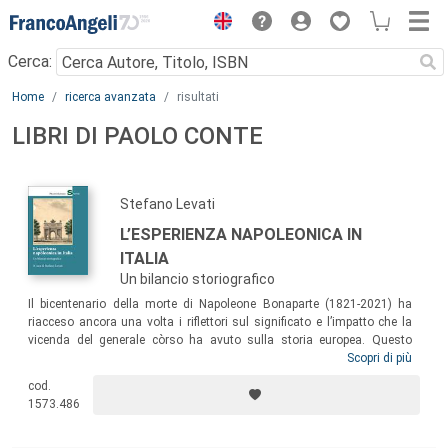
Menu
Cerca:
Main content
Home
ricerca avanzata
risultati
LIBRI DI PAOLO CONTE
Stefano Levati
L’ESPERIENZA NAPOLEONICA IN
ITALIA
Un bilancio storiografico
Il bicentenario della morte di Napoleone Bonaparte (1821-2021) ha
riacceso ancora una volta i riflettori sul significato e l’impatto che la
vicenda del generale còrso ha avuto sulla storia europea. Questo
volume si colloca all’interno di questo mai sopito interesse per le
Scopri di più
vicende rivoluzionarie e napoleoniche, con l’intento di indagare non
cod.
tanto la figura e l’operato del re/imperatore, quanto piuttosto l’eredità
1573.486
che quella esperienza, per alcuni territori settentrionali quasi
ventennale, ha lasciato agli Stati restaurati.