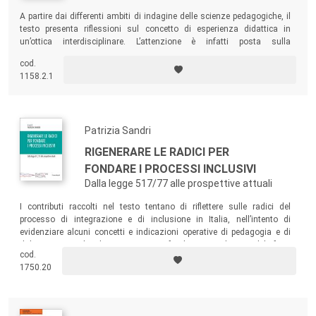
A partire dai differenti ambiti di indagine delle scienze pedagogiche, il
testo presenta riflessioni sul concetto di esperienza didattica in
un’ottica interdisciplinare. L’attenzione è infatti posta sulla
valorizzazione di esperienze significative che sono state realizzate nei
cod.
diversi contesti della città in dialogo con la scuola e con il territorio.
1158.2.1
Patrizia Sandri
RIGENERARE LE RADICI PER
FONDARE I PROCESSI INCLUSIVI
Dalla legge 517/77 alle prospettive attuali
I contributi raccolti nel testo tentano di riflettere sulle radici del
processo di integrazione e di inclusione in Italia, nell’intento di
evidenziare alcuni concetti e indicazioni operative di pedagogia e di
didattica speciale che si ritengono fondanti e indispensabili fonti
cod.
generative, ancora oggi, per l’attuazione di una scuola
antropocentrica
,
1750.20
realmente democratica e inclusiva.