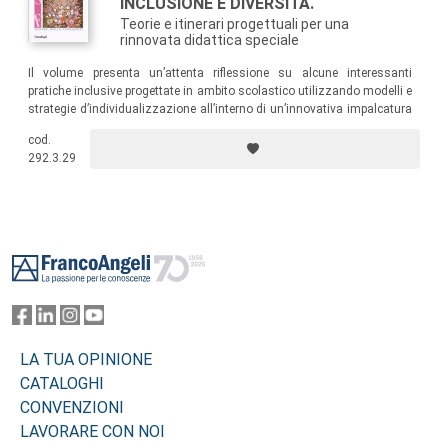
INCLUSIONE E DIVERSITÀ.
Teorie e itinerari progettuali per una
rinnovata didattica speciale
Il volume presenta un’attenta riflessione su alcune interessanti
pratiche inclusive progettate in ambito scolastico utilizzando modelli e
strategie d’individualizzazione all’interno di un’innovativa impalcatura
didattico-curricolare, ove trovano adeguato riconoscimento i linguaggi
cod.
teatrali, musicali, i laboratori emozionali e le strategie didattiche
292.3.29
complesse come quelle dello sfondo integratore.
Footer
LA TUA OPINIONE
CATALOGHI
CONVENZIONI
LAVORARE CON NOI