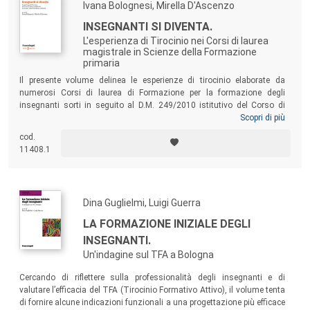
Ivana Bolognesi, Mirella D'Ascenzo
INSEGNANTI SI DIVENTA.
L'esperienza di Tirocinio nei Corsi di laurea
magistrale in Scienze della Formazione
primaria
Il presente volume delinea le esperienze di tirocinio elaborate da
numerosi Corsi di laurea di Formazione per la formazione degli
insegnanti sorti in seguito al D.M. 249/2010 istitutivo del Corso di
laurea magistrale a ciclo unico in Scienze della Formazione primaria. I
Scopri di più
singoli saggi sviluppano in maniera più estesa ed articolata i contributi
cod.
esposti nel Convegno internazionale ‘Insegnanti si diventa’
11408.1
organizzato dal Dipartimento di Scienze dell’Educazione “G. M. Bertin”
di Bologna l’1-2 ottobre 2015.
Dina Guglielmi, Luigi Guerra
LA FORMAZIONE INIZIALE DEGLI
INSEGNANTI.
Un'indagine sul TFA a Bologna
Cercando di riflettere sulla professionalità degli insegnanti e di
valutare l’efficacia del TFA (Tirocinio Formativo Attivo), il volume tenta
di fornire alcune indicazioni funzionali a una progettazione più efficace