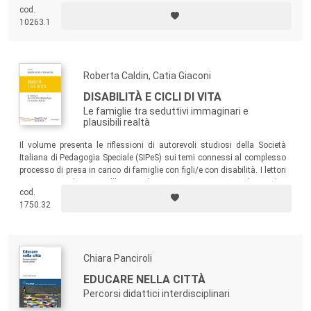
cod.
10263.1
Roberta Caldin, Catia Giaconi
DISABILITÀ E CICLI DI VITA
Le famiglie tra seduttivi immaginari e
plausibili realtà
Il volume presenta le riflessioni di autorevoli studiosi della Società
Italiana di Pedagogia Speciale (SIPeS) sui temi connessi al complesso
processo di presa in carico di famiglie con figli/e con disabilità. I lettori
verranno condotti sia all’interno di importanti questioni pedagogiche,
cod.
sia alla scoperta di procedure e pratiche volte alla costruzione di reti di
1750.32
supporto per le persone con disabilità e per le loro famiglie.
Chiara Panciroli
EDUCARE NELLA CITTÀ
Percorsi didattici interdisciplinari