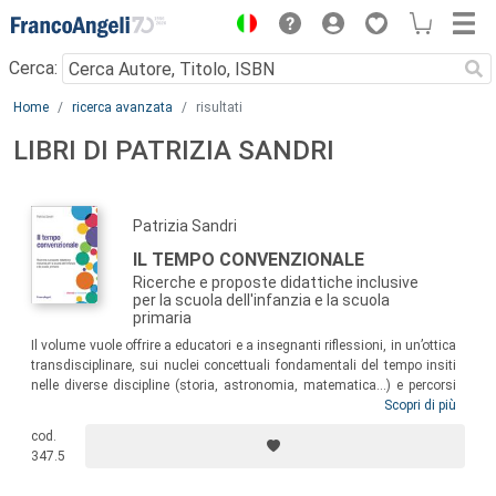
Menu
Cerca:
Main content
Home
ricerca avanzata
risultati
LIBRI DI PATRIZIA SANDRI
Patrizia Sandri
IL TEMPO CONVENZIONALE
Ricerche e proposte didattiche inclusive
per la scuola dell'infanzia e la scuola
primaria
Il volume vuole offrire a educatori e a insegnanti riflessioni, in un’ottica
transdisciplinare, sui nuclei concettuali fondamentali del tempo insiti
nelle diverse discipline (storia, astronomia, matematica…) e percorsi
didattici, fondati su ricerche condotte in particolare nell’ambito della
Scopri di più
Pedagogia Speciale e della Didattica della matematica, atti a
cod.
sollecitare la formazione di una “coscienza del tempo” nel bambino, a
347.5
sviluppo tipico e non, ricca di esperienze organizzate in narrazioni
significative.