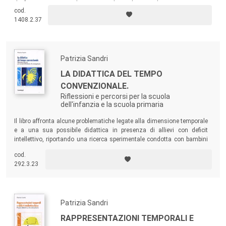
dei futuri percorsi per gli insegnanti di scuola secondaria.
cod.
1408.2.37
Patrizia Sandri
LA DIDATTICA DEL TEMPO
CONVENZIONALE.
Riflessioni e percorsi per la scuola
dell'infanzia e la scuola primaria
Il libro affronta alcune problematiche legate alla dimensione temporale
e a una sua possibile didattica in presenza di allievi con deficit
intellettivo, riportando una ricerca sperimentale condotta con bambini
di classe II e IV di scuola primaria. Un contributo per insegnanti ed
cod.
educatori che, come afferma Piaget, “si imbattono di continuo nei
292.3.23
problemi che vengono sollevati dalla scarsa comprensione del tempo
nei bambini di età scolare”.
Patrizia Sandri
RAPPRESENTAZIONI TEMPORALI E