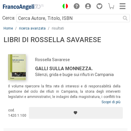
Menu
Cerca:
Main content
Home
ricerca avanzata
risultati
LIBRI DI ROSSELLA SAVARESE
Rossella Savarese
GALLI SULLA MONNEZZA.
Silenzi, grida e bugie sui rifiuti in Campania
Il volume ripercorre la fitta rete di interessi e di responsabilità della
gestione del ciclo dei rifiuti in Campania, la storia degli interventi
legislativi e amministrativi, le indagini della magistratura, i conflitti tra
gli
stakeholder
e, infine, le proteste dei comitati civici. Attraverso la
Scopri di più
macchina mediatica – stampa, tv generalista, giornalismo
cod.
partecipativo e blog – emergono, in ogni dettaglio, tanto la vicenda e i
1420.1.100
suoi principali protagonisti quanto il ruolo giocato dall’informazione. E,
naturalmente, i silenzi.