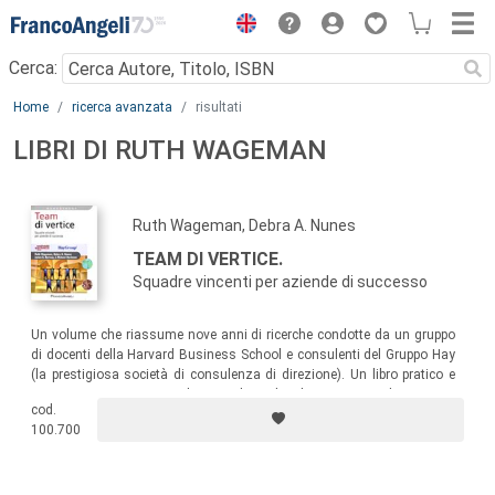
Menu
Cerca:
Main content
Home
ricerca avanzata
risultati
LIBRI DI RUTH WAGEMAN
Ruth Wageman, Debra A. Nunes
TEAM DI VERTICE.
Squadre vincenti per aziende di successo
Un volume che riassume nove anni di ricerche condotte da un gruppo
di docenti della Harvard Business School e consulenti del Gruppo Hay
(la prestigiosa società di consulenza di direzione). Un libro pratico e
una risorsa nuova e vitale per coloro che dirigono aziende, agenzie
cod.
governative, istituzioni per la formazione o per la sanità e
100.700
organizzazioni non profit.