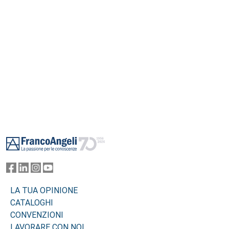
Footer
LA TUA OPINIONE
CATALOGHI
CONVENZIONI
LAVORARE CON NOI