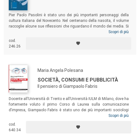
Pier Paolo Pasolini è stato uno dei più importanti personaggi della
cultura italiana del Novecento. Nel centenario della nascita, il volume
raccoglie alcune sue riflessioni che riguardano il mondo dei media. Si
tratta di riflessioni che egli ha sviluppato con notevole impegno perché
Scopri di più
le considerava molto rilevanti. Possono perciò essere utilizzate ancora
cod.
oggi per comprendere il funzionamento di due strumenti di
246.26
comunicazione estremamente importanti: il cinema e la televisione.
Maria Angela Polesana
SOCIETÀ, CONSUMI E PUBBLICITÀ
Il pensiero di Giampaolo Fabris
Docente all’Università di Trento e all’Università IULM di Milano, dove ha
fortemente voluto il primo Corso di Laurea sulla comunicazione
d’impresa, Giampaolo Fabris è stato uno dei più importanti sociologi
italiani, consulente di grandi aziende, di gruppi editoriali e partiti
Scopri di più
politici. Queste pagine vogliono mostrare l’attualità delle idee di Fabris,
cod.
grazie agli interventi di alcuni importanti studiosi che si sono formati
640.34
collaborando con lui: Vanni Codeluppi, Guido Di Fraia, Mauro Ferraresi,
Ariela Mortara, Maria Angela Polesana, Simona Segre Reinach.