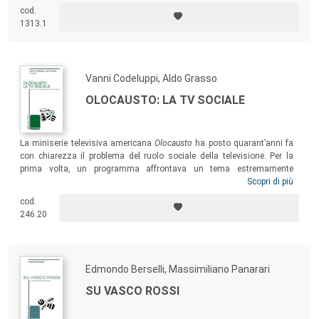
di sintesi. Questo è il primo di una nuova serie di rapporti annuali in cui
cod.
si vuole interpretare ciò che è accaduto in Italia nell’ambito della
1313.1
comunicazione d’impresa.
Vanni Codeluppi, Aldo Grasso
OLOCAUSTO: LA TV SOCIALE
La miniserie televisiva americana
Olocausto
ha posto quarant’anni fa
con chiarezza il problema del ruolo sociale della televisione. Per la
prima volta, un programma affrontava un tema estremamente
difficoltoso da rappresentare, come la Shoah, e lo rendeva accessibile
Scopri di più
mediante l’impiego di un linguaggio popolare quale quello televisivo.
cod.
Questo libro ricostruisce il vasto dibattito che
Olocausto
suscitò in
246.20
Italia e nel resto del mondo e che vide la partecipazione di alcuni tra i
più importanti e noti intellettuali.
Edmondo Berselli, Massimiliano Panarari
SU VASCO ROSSI