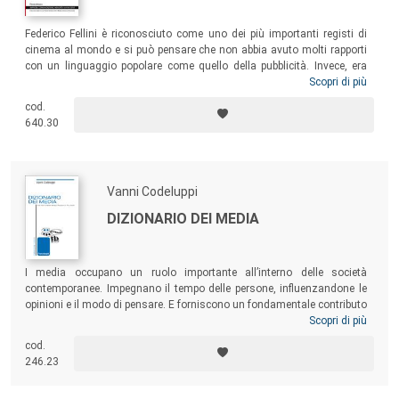
Federico Fellini è riconosciuto come uno dei più importanti registi di
cinema al mondo e si può pensare che non abbia avuto molti rapporti
con un linguaggio popolare come quello della pubblicità. Invece, era
esattamente il contrario e questo libro vuole mostrare che Fellini ha
Scopri di più
sempre intensamente coltivato una notevole passione per la pubblicità,
cod.
lasciandoci degli esempi di pubblicità che devono essere considerati
640.30
attentamente anche da parte dei professionisti odierni della
comunicazione.
Vanni Codeluppi
DIZIONARIO DEI MEDIA
I media occupano un ruolo importante all’interno delle società
contemporanee. Impegnano il tempo delle persone, influenzandone le
opinioni e il modo di pensare. E forniscono un fondamentale contributo
al funzionamento del processo di creazione di valore del sistema
Scopri di più
economico. I testi scientifici sui media non mancano; scarseggiano
cod.
tuttavia degli strumenti di sintesi che, come questo dizionario,
246.23
possano orientare in una realtà articolata e in veloce cambiamento.