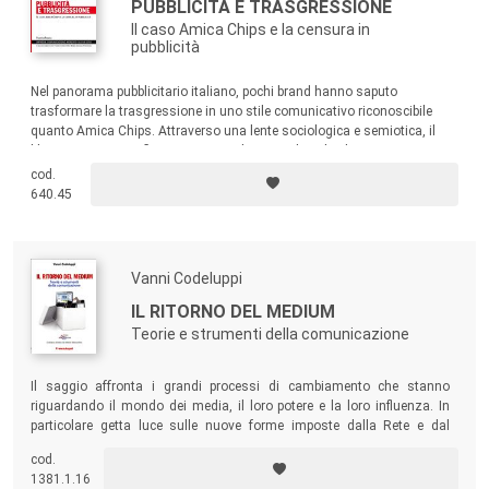
PUBBLICITÀ E TRASGRESSIONE
Il caso Amica Chips e la censura in
pubblicità
Nel panorama pubblicitario italiano, pochi brand hanno saputo
trasformare la trasgressione in uno stile comunicativo riconoscibile
quanto Amica Chips. Attraverso una lente sociologica e semiotica, il
libro propone una riflessione originale e attuale sul valore strategico
della trasgressione, sul concetto di coerenza di marca e sul potere
cod.
culturale della pubblicità nel plasmare, e contestare, l’immaginario
640.45
collettivo.
Vanni Codeluppi
IL RITORNO DEL MEDIUM
Teorie e strumenti della comunicazione
Il saggio affronta i grandi processi di cambiamento che stanno
riguardando il mondo dei media, il loro potere e la loro influenza. In
particolare getta luce sulle nuove forme imposte dalla Rete e dal
diffondersi di
fruizioni personalizzate
.
cod.
1381.1.16