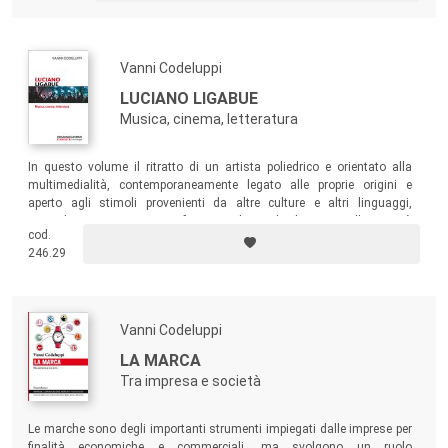
Vanni Codeluppi
LUCIANO LIGABUE
Musica, cinema, letteratura
In questo volume il ritratto di un artista poliedrico e orientato alla
multimedialità, contemporaneamente legato alle proprie origini e
aperto agli stimoli provenienti da altre culture e altri linguaggi,
esemplare per capire come funziona il mondo divistico nelle società
cod.
contemporanee.
246.29
Vanni Codeluppi
LA MARCA
Tra impresa e società
Le marche sono degli importanti strumenti impiegati dalle imprese per
finalità economiche e commerciali, ma svolgono un ruolo