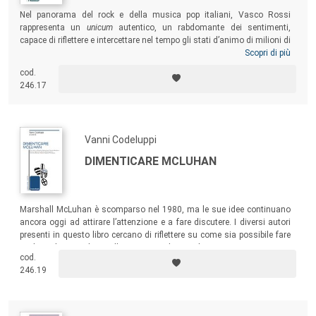
Nel panorama del rock e della musica pop italiani, Vasco Rossi
rappresenta un
unicum
autentico, un rabdomante dei sentimenti,
capace di riflettere e intercettare nel tempo gli stati d’animo di milioni di
italiani e italiane. Un “ribelle filosofo” che ha parlato a tutto il Paese, ma
Scopri di più
con le radici ben piantate in Emilia e in una certa fase della storia
cod.
italiana. I testi raccolti in questo volume lo fanno capire con un acume
246.17
e una profondità più uniche che rare.
Vanni Codeluppi
DIMENTICARE MCLUHAN
Marshall McLuhan è scomparso nel 1980, ma le sue idee continuano
ancora oggi ad attirare l’attenzione e a fare discutere. I diversi autori
presenti in questo libro cercano di riflettere su come sia possibile fare
evolvere le sue idee, nella consapevolezza che, per ottenere questo
cod.
risultato, sia necessario in un certo senso “tradirle”. Sia necessario
246.19
cioè, paradossalmente, cercare di “dimenticare McLuhan”.