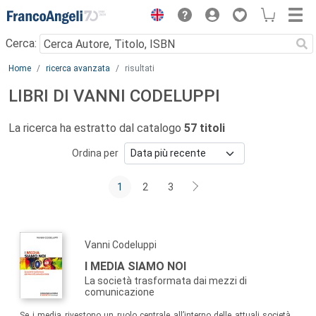
Menu
Cerca:
Main content
Home
ricerca avanzata
risultati
LIBRI DI VANNI CODELUPPI
La ricerca ha estratto dal catalogo
57 titoli
Ordina per
1
2
3
Vanni Codeluppi
I MEDIA SIAMO NOI
La società trasformata dai mezzi di
comunicazione
Se i media rivestono un ruolo centrale all’interno delle attuali società