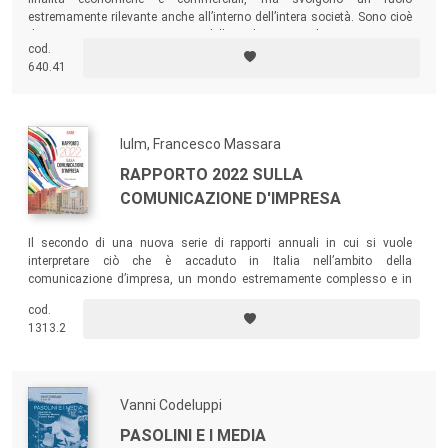
estremamente rilevante anche all’interno dell’intera società. Sono cioè
dei veri e propri protagonisti della cultura sociale. Questo testo
cod.
analizza le marche soprattutto per quanto riguarda il ruolo sociale che
640.41
esse rivestono.
Iulm, Francesco Massara
RAPPORTO 2022 SULLA
COMUNICAZIONE D'IMPRESA
Il secondo di una nuova serie di rapporti annuali in cui si vuole
interpretare ciò che è accaduto in Italia nell’ambito della
comunicazione d’impresa, un mondo estremamente complesso e in
rapida evoluzione.
cod.
1313.2
Vanni Codeluppi
PASOLINI E I MEDIA