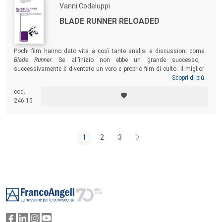
Vanni Codeluppi
BLADE RUNNER RELOADED
Pochi film hanno dato vita a così tante analisi e discussioni come
Blade Runner.
Se all’inizio non ebbe un grande successo,
successivamente è diventato un vero e proprio film di culto: il miglior
film di fantascienza di tutti i tempi! Oggi, con l’occasione del lancio del
Scopri di più
sequel
Blade Runner 2049
si è pensato di ritornare al film originale e a
cod.
ciò che negli anni ha saputo suscitare. Un modo per riflettere sul suo
246.15
successo e comprendere le ragioni della sua influenza sulla cultura
sociale.
1
2
3
Footer