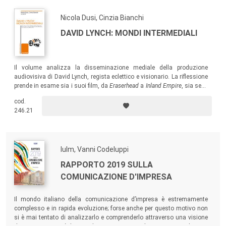
Nicola Dusi, Cinzia Bianchi
DAVID LYNCH: MONDI INTERMEDIALI
Il volume analizza la disseminazione mediale della produzione
audiovisiva di David Lynch, regista eclettico e visionario. La riflessione
prende in esame sia i suoi film, da
Eraserhead
a
Inland Empire
, sia serie
televisive di culto come
Twin Peaks
, soffermandosi su aspetti specifici
cod.
come l’identità, il ruolo del sonoro, la relazione con la pittura e le altre
246.21
arti.
Iulm, Vanni Codeluppi
RAPPORTO 2019 SULLA
COMUNICAZIONE D'IMPRESA
Il mondo italiano della comunicazione d’impresa è estremamente
complesso e in rapida evoluzione; forse anche per questo motivo non
si è mai tentato di analizzarlo e comprenderlo attraverso una visione