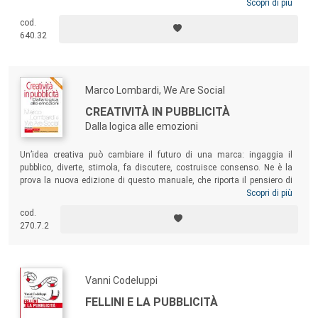
caso esemplare, grazie al quale è possibile ragionare su quello che
Scopri di più
succede nel corso del tempo all’immagine aziendale, ma anche
cod.
esplorare questioni rilevanti per comprendere la natura e il
640.32
funzionamento di un soggetto complesso come la marca.
Marco Lombardi, We Are Social
CREATIVITÀ IN PUBBLICITÀ
Dalla logica alle emozioni
Un’idea creativa può cambiare il futuro di una marca: ingaggia il
pubblico, diverte, stimola, fa discutere, costruisce consenso. Ne è la
prova la nuova edizione di questo manuale, che riporta il pensiero di
alcuni direttori creativi che hanno fatto la storia della pubblicità
Scopri di più
italiana: Vicky Gitto, Adrian Holmes, Franco Moretti, Emanuele Pirella,
cod.
Gavino Sanna. Attualità e semplicità, numerosità di casi e basi
270.7.2
teoriche rendono questo manuale un sicuro riferimento per tutti coloro
che vogliono accelerare il valore dell’esperienza diretta, trasformando
la logica in emozioni.
Vanni Codeluppi
FELLINI E LA PUBBLICITÀ