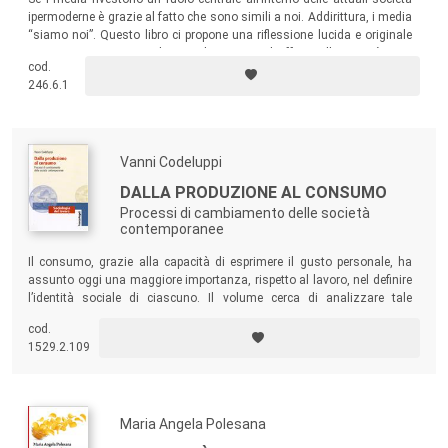
ipermoderne è grazie al fatto che sono simili a noi. Addirittura, i media
“siamo noi”. Questo libro ci propone una riflessione lucida e originale
su come agiscono i media e sui loro principali effetti nella società.
cod.
246.6.1
Vanni Codeluppi
DALLA PRODUZIONE AL CONSUMO
Processi di cambiamento delle società
contemporanee
Il consumo, grazie alla capacità di esprimere il gusto personale, ha
assunto oggi una maggiore importanza, rispetto al lavoro, nel definire
l’identità sociale di ciascuno. Il volume cerca di analizzare tale
processo di cambiamento, presentando i principali concetti teorici che
cod.
sono stati sviluppati nel campo della ricerca sociologica sul consumo.
1529.2.109
Maria Angela Polesana