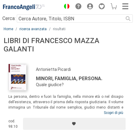
Menu
Cerca:
Main content
Home
ricerca avanzata
risultati
LIBRI DI FRANCESCO MAZZA
GALANTI
Antonietta Picardi
MINORI, FAMIGLIA, PERSONA.
Quale giudice?
La persona, dentro e fuori la famiglia, nella minore età o nel disagio
dell’esistenza, attraverso il prisma della risposta giudiziaria. Il volume
immagina un Tribunale dal nome semplice, giudici meno distanti e
davvero terzi: un organo che sia in grado di seguire l’individuo e la
Scopri di più
famiglia nella loro evoluzione e nelle crisi, giovandosi della sinergia tra
cod.
la componente togata, presidio di legalità, e la componente onoraria,
98.10
portatrice di conoscenze esperte.