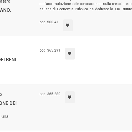
nataro
sull’accumulazione delle conoscenze e sulla crescita econo
Italiana di Economia Pubblica ha dedicato la XIX Riunion
ANO.
salienti in materia. Il volume fornisce uno spaccato 
raccogliendo alcuni emblematici contributi.
cod. 500.41
cod. 365.291
EI BENI
ro
cod. 365.280
ONE DEI
i una