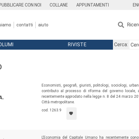
EN
PUBBLICARE CON NOI
COLLANE
APPUNTAMENTI
Ricer
 siamo
contatti
aiuto
OLUMI
RIVISTE
Cerca:
O
Economisti, geografi, giuristi, politologi, sociologi, urban
contributo al processo di riforma del governo locale,
recentemente approdato nella legge n. 8 del 24 marzo 2014 
A.
Città metropolitane.
cod. 1263.9
L’Economia del Capitale Umano ha recentemente conosci