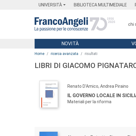
Menu
Main content
Footer
Menu
UNIVERSITÀ
BIBLIOTECA MULTIMEDIALE
chi
NOVITÀ
V
Main content
Home
ricerca avanzata
risultati
LIBRI DI GIACOMO PIGNATAR
Renato D'Amico, Andrea Piraino
IL GOVERNO LOCALE IN SICILI
Materiali per la riforma