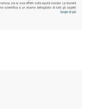
mica, sia ai suoi effetti sulla equità sociale. La Società
e scientifica a un esame dettagliato di tutti gli aspetti
dei risultati del Convegno tenutosi a Pavia nel 2007,
Scopri di più