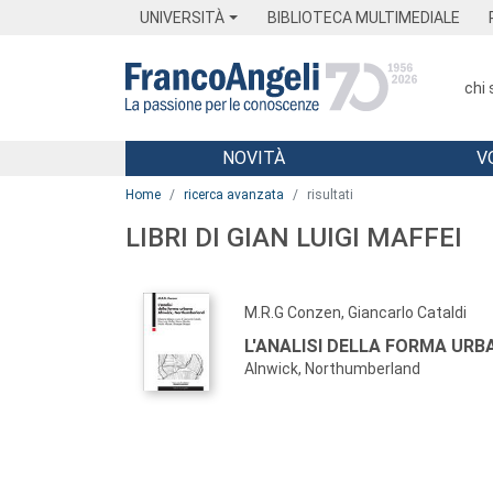
Menu
Main content
Footer
Menu
UNIVERSITÀ
BIBLIOTECA MULTIMEDIALE
chi
NOVITÀ
V
Main content
Home
ricerca avanzata
risultati
LIBRI DI GIAN LUIGI MAFFEI
M.R.G Conzen, Giancarlo Cataldi
L'ANALISI DELLA FORMA URB
Alnwick, Northumberland