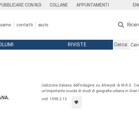
EN
PUBBLICARE CON NOI
COLLANE
APPUNTAMENTI
Ricer
 siamo
contatti
aiuto
OLUMI
RIVISTE
Cerca:
L’edizione italiana dell’indagine su Alnwyck di M.R.G. Co
un’importante scuola di studi di geografia urbana in Gran
ANA.
cod. 1098.2.13