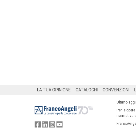
Footer
LA TUA OPINIONE
CATALOGHI
CONVENZIONI
Ultimo agg
Per le opere
normativa su
FrancoAngel