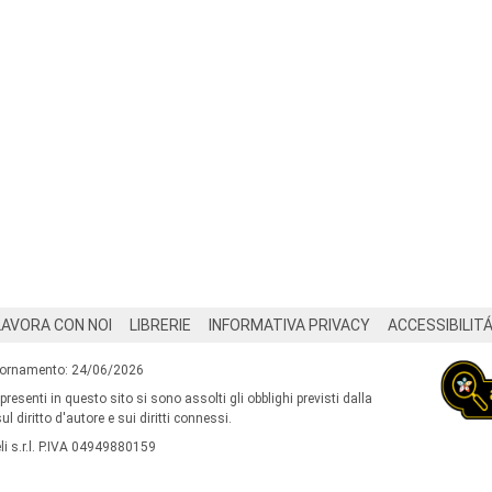
LAVORA CON NOI
LIBRERIE
INFORMATIVA PRIVACY
ACCESSIBILIT
iornamento: 24/06/2026
 presenti in questo sito si sono assolti gli obblighi previsti dalla
l diritto d'autore e sui diritti connessi.
i s.r.l. P.IVA 04949880159