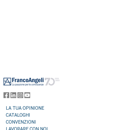
Footer
LA TUA OPINIONE
CATALOGHI
CONVENZIONI
LAVORARE CON NOI