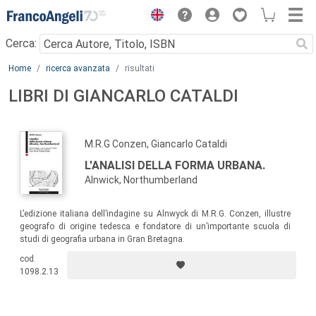
Menu
Cerca:
Main content
Home
ricerca avanzata
risultati
LIBRI DI GIANCARLO CATALDI
M.R.G Conzen, Giancarlo Cataldi
L'ANALISI DELLA FORMA URBANA.
Alnwick, Northumberland
L’edizione italiana dell’indagine su Alnwyck di M.R.G. Conzen, illustre
geografo di origine tedesca e fondatore di un’importante scuola di
studi di geografia urbana in Gran Bretagna.
cod.
1098.2.13