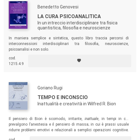
Benedetto Genovesi
LA CURA PSICOANALITICA
In un intreccio interdisciplinare tra fisica
quantistica, filosofia e neuroscienze
In maniera semplice e sintetica, questo libro traccia percorsi di
interconnessioni interdisciplinari tra filosofia, neuroscienze,
psicoanalisi e non solo.
cod.
1215.4.9
Goriano Rugi
TEMPO E INCONSCIO
Inattualità e creatività in Wilfred R. Bion
Il pensiero di Bion è scomodo, irritante,
inattuale
, in tempi in cui
prevalgono l’anestesia e il pensiero di massa; in cui è prassi usuale
ridurre problemi emotivi e relazionali a semplici operazioni cognitive.
Tempo
e
inconscio
sono i due temi, cardinali, che il volume affronta, per
cod.