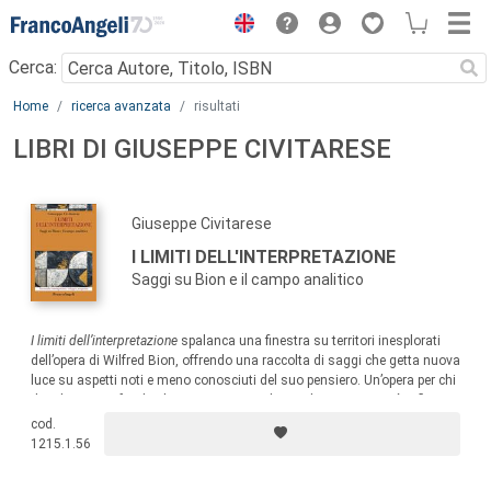
Menu
Cerca:
Main content
Home
ricerca avanzata
risultati
LIBRI DI GIUSEPPE CIVITARESE
Giuseppe Civitarese
I LIMITI DELL'INTERPRETAZIONE
Saggi su Bion e il campo analitico
I limiti dell’interpretazione
spalanca una finestra su territori inesplorati
dell’opera di Wilfred Bion, offrendo una raccolta di saggi che getta nuova
luce su aspetti noti e meno conosciuti del suo pensiero. Un’opera per chi
desidera approfondire la comprensione di uno dei pensatori più influenti
del panorama psicoanalitico e per chi è alla ricerca di nuove prospettive
cod.
sulla mente umana.
1215.1.56