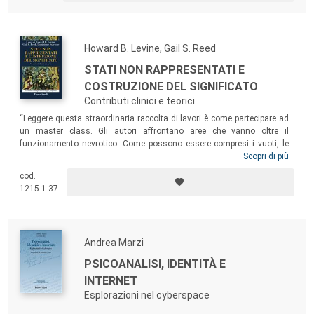
ridurre lo iato che separa spesso le formulazioni teoriche sulla psicosi
dalla comprensione clinica e dalle tecniche terapeutiche che la
sostengono.
Howard B. Levine, Gail S. Reed
STATI NON RAPPRESENTATI E
COSTRUZIONE DEL SIGNIFICATO
Contributi clinici e teorici
“Leggere questa straordinaria raccolta di lavori è come partecipare ad
un master class. Gli autori affrontano aree che vanno oltre il
funzionamento nevrotico. Come possono essere compresi i vuoti, le
assenze così come le presenze della mente all’opera? Qual è il
Scopri di più
significato di questi vuoti e quali sono i loro effetti sull’individuo e
cod.
sull’analista? Qual è il luogo e l’impatto della parte non pensante della
1215.1.37
mente, e come funziona?”
(Warren S. Poland
)
Andrea Marzi
PSICOANALISI, IDENTITÀ E
INTERNET
Esplorazioni nel cyberspace