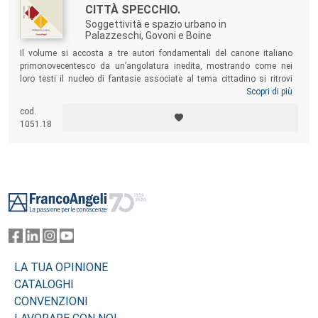
CITTÀ SPECCHIO.
Soggettività e spazio urbano in
Palazzeschi, Govoni e Boine
Il volume si accosta a tre autori fondamentali del canone italiano
primonovecentesco da un’angolatura inedita, mostrando come nei
loro testi il nucleo di fantasie associate al tema cittadino si ritrovi
operante anche nel rapportarsi del soggetto ad altri oggetti
Scopri di più
significativi. La città si rivela immagine speculare dell’alterità con cui si
cod.
entra in rapporto, ma anche e soprattutto di quella costellazione di
1051.18
forme relazionali che è la soggettività stessa.
Footer
LA TUA OPINIONE
CATALOGHI
CONVENZIONI