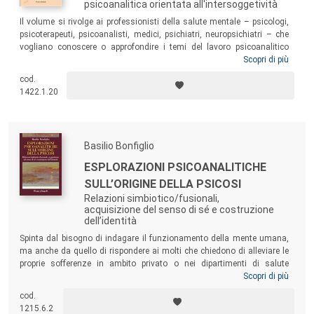
psicoanalitica orientata all'intersoggetività
Il volume si rivolge ai professionisti della salute mentale – psicologi,
psicoterapeuti, psicoanalisti, medici, psichiatri, neuropsichiatri – che
vogliano conoscere o approfondire i temi del lavoro psicoanalitico
centrato sulla relazione intersoggettiva. Al contempo il testo risulta
Scopri di più
utile per allievi e specializzandi che si stanno formando alla
cod.
psicoterapia, così come per altri professionisti della relazione di aiuto
1422.1.20
interessati a una visione psicoanalitica contemporanea dei legami
interpersonali e degli strumenti di cura.
Basilio Bonfiglio
ESPLORAZIONI PSICOANALITICHE
SULL’ORIGINE DELLA PSICOSI
Relazioni simbiotico/fusionali,
acquisizione del senso di sé e costruzione
dell’identità
Spinta dal bisogno di indagare il funzionamento della mente umana,
ma anche da quello di rispondere ai molti che chiedono di alleviare le
proprie sofferenze in ambito privato o nei dipartimenti di salute
mentale, la psicoanalisi, superando lo scetticismo iniziale di Freud, da
Scopri di più
decenni si occupa attivamente di psicosi. Il volume esamina alcune
cod.
tappe dell’evoluzione delle nostre conoscenze sull’argomento per
1215.6.2