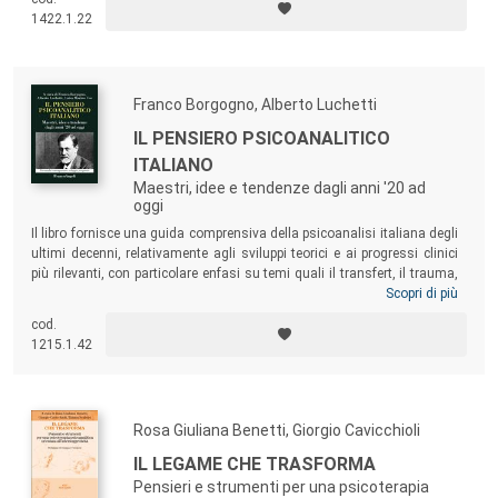
evitare la gergalità bioniana e fare un confronto tra Freud e Bion.
1422.1.22
Franco Borgogno, Alberto Luchetti
IL PENSIERO PSICOANALITICO
ITALIANO
Maestri, idee e tendenze dagli anni '20 ad
oggi
Il libro
fornisce una guida comprensiva della psicoanalisi italiana degli
ultimi decenni, relativamente agli sviluppi teorici e ai progressi clinici
più rilevanti, con particolare enfasi su temi quali il transfert, il trauma,
gli stati primitivi della mente e la metapsicologia, sui quali il pensiero
Scopri di più
psicoanalitico italiano ha dato contributi particolarmente significativi.
cod.
Una lettura utile sia per studenti interessati a conoscere i temi della
1215.1.42
psicoanalisi in Italia, sia per analisti esperti che vogliano approfondire
la teoria e la tecnica analitica italiana.
Rosa Giuliana Benetti, Giorgio Cavicchioli
IL LEGAME CHE TRASFORMA
Pensieri e strumenti per una psicoterapia