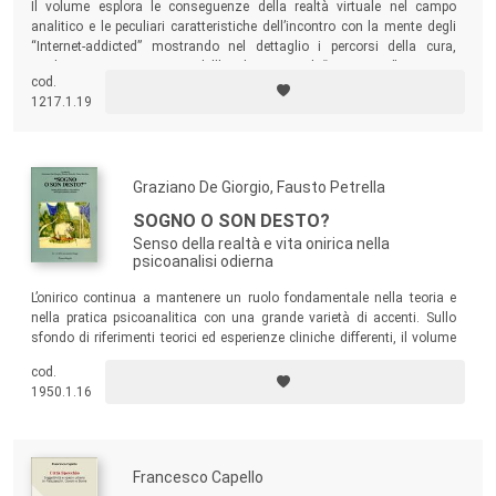
Il volume esplora le conseguenze della realtà virtuale nel campo
analitico e le peculiari caratteristiche dell’incontro con la mente degli
“Internet-addicted” mostrando nel dettaglio i percorsi della cura,
analitica o psicoterapica, dell’analista con il “navigatore” smarrito
cod.
nella realtà virtuale.
1217.1.19
Graziano De Giorgio, Fausto Petrella
SOGNO O SON DESTO?
Senso della realtà e vita onirica nella
psicoanalisi odierna
L’onirico continua a mantenere un ruolo fondamentale nella teoria e
nella pratica psicoanalitica con una grande varietà di accenti. Sullo
sfondo di riferimenti teorici ed esperienze cliniche differenti, il volume
ne esamina criticamente gli sviluppi e le prospettive.
cod.
1950.1.16
Francesco Capello