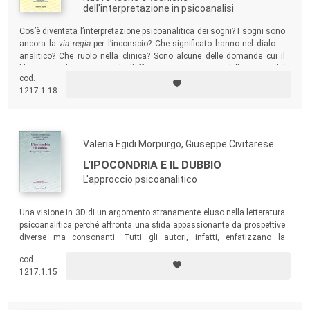
dell'interpretazione in psicoanalisi
Cos’è diventata l’interpretazione psicoanalitica dei sogni? I sogni sono
ancora la
via regia
per l’inconscio? Che significato hanno nel dialogo
analitico? Che ruolo nella clinica? Sono alcune delle domande cui il
libro risponde, raccontando l’affascinante traiettoria della teoria del
cod.
sogno da Freud a Klein, Bion, Meltzer, Ogden, Ferro.
1217.1.18
Valeria Egidi Morpurgo, Giuseppe Civitarese
L'IPOCONDRIA E IL DUBBIO
L'approccio psicoanalitico
Una visione in 3D di un argomento stranamente eluso nella letteratura
psicoanalitica perché affronta una sfida appassionante da prospettive
diverse ma consonanti. Tutti gli autori, infatti, enfatizzano la
dimensione relazionale dell’ipocondria, e sul piano tecnico
cod.
sottolineano quanto siano necessarie nella cura prudenza,
1217.1.15
delicatezza e pazienza.