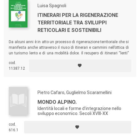
Luisa Spagnoli
ITINERARI PER LA RIGENERAZIONE
TERRITORIALE TRA SVILUPPI
RETICOLARI E SOSTENIBILI
Da alcuni anni è in atto un processo di rigenerazione territoriale che si
manifesta anche attraverso il riuso di itinerari e cammini nell’ottica di
un turismo lento e di una mobilità dolce. Il recupero di itinerari “lenti”
restituisca valore e centralità alle risorse territoriali, diventando un
cod.
importante attrattore turistico e contribuendo a innescare processi di
11387.12
sviluppo locale.
Pietro Cafaro, Guglielmo Scaramellini
MONDO ALPINO.
Identità locali e forme d'integrazione nello
sviluppo economico. Secoli XVIII-XX
cod.
616.1