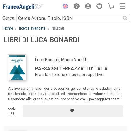
Menu
Cerca:
Main content
Home
ricerca avanzata
risultati
LIBRI DI LUCA BONARDI
Luca Bonardi, Mauro Varotto
PAESAGGI TERRAZZATI D'ITALIA
Eredità storiche e nuove prospettive
Attraverso un’analisi dei processi di genesi storica e adattamento
ambientale, delle forze sociali ed economiche, il volume tenta di
rispondere alle grandi questioni conoscitive che i paesaggi terrazzati
pongono con la loro diffusa presenza in Italia, offrendo uno strumento
cod.
utile per le politiche territoriali ad essi indirizzate.
123.1