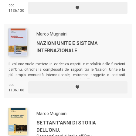
privilegiando un approccio metodologico di storia internazionale, che
cod.
tiene conto delle potenze grandi e di quelle emergenti o in via di
1136.130
sviluppo. Questa prospettiva permette di considerare questioni
collocate in aree geopolitiche diverse o su piani differenti dell’agenda
diplomatica.
Marco Mugnaini
NAZIONI UNITE E SISTEMA
INTERNAZIONALE
Il volume vuole mettere in evidenza aspetti e modalità delle funzioni
dell’Onu, oltreché la complessità dei rapporti tra le Nazioni Unite e la
più ampia comunità internazionale, entrambe soggette a costanti
trasformazioni, partendo dai tre “pilastri” dell’attività Onu: pace e
cod.
sicurezza internazionale, sviluppo economico-sociale e salvaguardia
1136.106
dell’ambiente, difesa dei diritti umani.
Marco Mugnaini
SETTANT'ANNI DI STORIA
DELL'ONU.