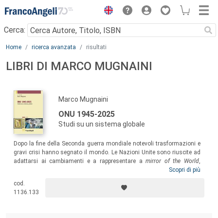
Menu
Cerca:
Main content
Home
ricerca avanzata
risultati
LIBRI DI MARCO MUGNAINI
Marco Mugnaini
ONU 1945-2025
Studi su un sistema globale
Dopo la fine della Seconda guerra mondiale notevoli trasformazioni e
gravi crisi hanno segnato il mondo. Le Nazioni Unite sono riuscite ad
adattarsi ai cambiamenti e a rappresentare a
mirror of the World
,
oltreché un punto di equilibrio fondamentale nelle dinamiche del
Scopri di più
sistema internazionale. A 80 anni dal 1945 questo volume collettaneo
cod.
intende contribuire alle riflessioni sui successi, le sconfitte e i
1136.133
cambiamenti dell’ONU e del sistema di organizzazioni globali di cui
l’ONU è il “cuore”.