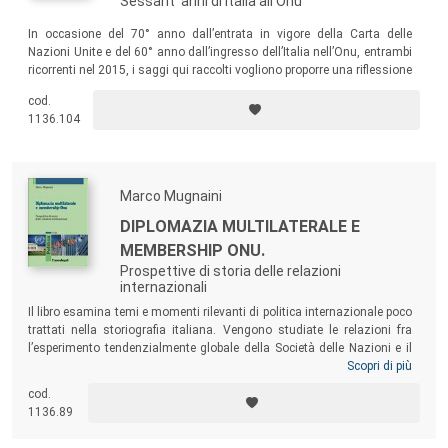
Sessant' anni di Italia all'Onu
In occasione del 70° anno dall’entrata in vigore della Carta delle
Nazioni Unite e del 60° anno dall’ingresso dell’Italia nell’Onu, entrambi
ricorrenti nel 2015, i saggi qui raccolti vogliono proporre una riflessione
sul percorso storico delle Nazioni Unite dalle origini a oggi, e
cod.
sull’interazione dell’Italia con questa complessa organizzazione
1136.104
internazionale globale.
Marco Mugnaini
DIPLOMAZIA MULTILATERALE E
MEMBERSHIP ONU.
Prospettive di storia delle relazioni
internazionali
Il libro esamina temi e momenti rilevanti di politica internazionale poco
trattati nella storiografia italiana. Vengono studiate le relazioni fra
l’esperimento tendenzialmente globale della Società delle Nazioni e il
fenomeno del regionalismo internazionale, approfondite le origini e le
Scopri di più
vicende della conferenza di Ginevra del 1954 sui conflitti asiatici, e
cod.
viene tracciato un profilo storico del sistema Onu, attraverso la
1136.89
ricostruzione dei passaggi e dei temi più rilevanti nell’evoluzione della
membership
delle Nazioni Unite dal 1945 in avanti.