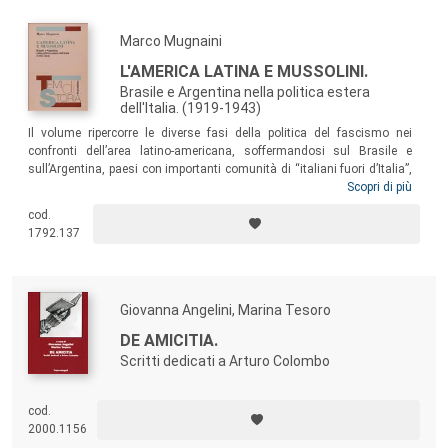
Marco Mugnaini
L'AMERICA LATINA E MUSSOLINI.
Brasile e Argentina nella politica estera
dell'Italia. (1919-1943)
Il volume ripercorre le diverse fasi della politica del fascismo nei
confronti dell’area latino-americana, soffermandosi sul Brasile e
sull’Argentina, paesi con importanti comunità di “italiani fuori d’Italia”,
verso cui il governo di Roma mostrò particolare interesse nel periodo
Scopri di più
1919-1943. Grazie a un’originale prospettiva euro-americana, il testo
cod.
evidenzia protagonisti e vicende dell’America Latina ancora poco
1792.137
frequentati dalla storiografia italiana.
Giovanna Angelini, Marina Tesoro
DE AMICITIA.
Scritti dedicati a Arturo Colombo
cod.
2000.1156