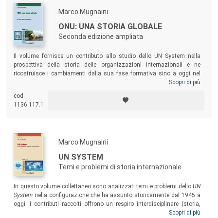
Marco Mugnaini
ONU: UNA STORIA GLOBALE
Seconda edizione ampliata
Il volume fornisce un contributo allo studio dello UN System nella
prospettiva della storia delle organizzazioni internazionali e ne
ricostruisce i cambiamenti dalla sua fase formativa sino a oggi nel
contesto delle trasformazioni della comunità internazionale. Questa
Scopri di più
seconda edizione del libro è ampliata con strumenti di ricerca storico-
cod.
tematici che contribuiscono a delineare meglio alcuni aspetti dell’ONU
1136.117.1
nella storia internazionale e arricchiscono il quadro interpretativo dello
UN System.
Marco Mugnaini
UN SYSTEM
Temi e problemi di storia internazionale
In questo volume collettaneo sono analizzati temi e problemi dello
UN
System
nella configurazione che ha assunto storicamente dal 1945 a
oggi. I contributi raccolti offrono un respiro interdisciplinare (storia,
economia, diritto, giornalismo) allo studio dello
UN System
Scopri di più
,