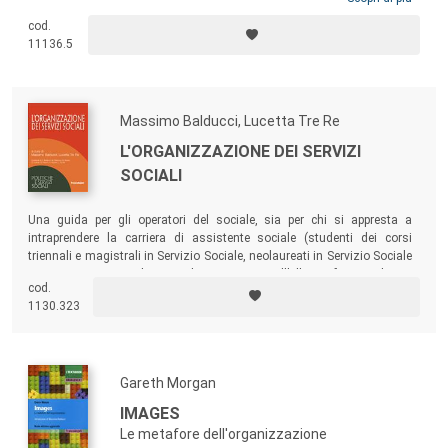
Roma, di cui era Segretario, otteneva, a legislazione invariata cioè
cod.
senza bisogno di modifiche normative, quei risultati che ancora nelle
11136.5
nostre amministrazioni si stanno cercando.
Massimo Balducci, Lucetta Tre Re
L'ORGANIZZAZIONE DEI SERVIZI
SOCIALI
Una guida per gli operatori del sociale, sia per chi si appresta a
intraprendere la carriera di assistente sociale (studenti dei corsi
triennali e magistrali in Servizio Sociale, neolaureati in Servizio Sociale
aspiranti a superare le prove di ammissione all’Albo Professionale A e
cod.
B dell’Ordine degli Assistenti sociali) sia per chi è già inserito nel
1130.323
mondo del
lavoro sociale
e vuole capire meglio come funzioni.
Gareth Morgan
IMAGES
Le metafore dell'organizzazione