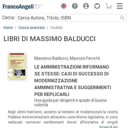
Menu
Cerca:
Main content
Home
ricerca avanzata
risultati
LIBRI DI MASSIMO BALDUCCI
Massimo Balducci, Maurizio Ferretti
LE AMMINISTRAZIONI RIFORMANO
SE STESSE: CASI DI SUCCESSO DI
MODERNIZZAZIONE
AMMINISTRATIVA E SUGGERIMENTI
PER REPLICARLI
Una guida per dirigenti e quadri di buona
volontà
Negli ultimi trent’anni, accanto ai tentativi di modernizzare la nostra
Pubblica Amministrazione attraverso varie riforme legislative, si sono
realizzati numerosi cambiamenti dovuti all’iniziativa di singoli
dirigenti. Trent’anni fa Fabrizio Autieri alla Camera di Commercio di
Scopri di più