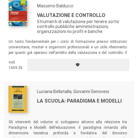
Massimo Balducci
VALUTAZIONE E CONTROLLO
Strumenti di valutazione per tenere sotto
controllo pubbliche amministrazioni,
organizzazioni no profit e banche
Un testo fondamentale per i corsi di formazione presso istituzioni
universitarie, master e organismi professionali e un utile riferimento
per quanti già operano nell’ambito della valutazione e del controllo. Il
libro permette di fare chiarezza su strumenti che dovrebbero garantire i
cod.
cittadini da qualunque sopruso e assicurare l’efficiente ed efficace uso
1059.35
delle risorse, ma sono spesso oggetto di malintesi e veri e propri errori
scientifici.
Luciana Bellatalla, Giovanni Genovesi
LA SCUOLA: PARADIGMA E MODELLI
Gli interventi del volume si sviluppano attorno alla relazione tra
Paradigma e Modelli dell’educazione: il paradigma rimanda alla
dimensione teoretica profonda e fondativa del discorso