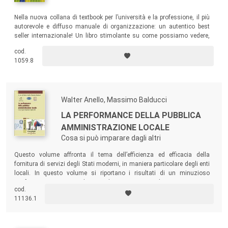
Nella nuova collana di textbook per l’università e la professione, il più
autorevole e diffuso manuale di organizzazione: un autentico best
seller internazionale! Un libro stimolante su come possiamo vedere,
capire e gestire in modo nuovo le organizzazioni. Essenziale per gli
cod.
studiosi, e soprattutto per quei manager che vogliono essere
1059.8
consapevoli di tutti gli aspetti della propria azienda.
Walter Anello, Massimo Balducci
LA PERFORMANCE DELLA PUBBLICA
AMMINISTRAZIONE LOCALE
Cosa si può imparare dagli altri
Questo volume affronta il tema dell’efficienza ed efficacia della
fornitura di servizi degli Stati moderni, in maniera particolare degli enti
locali. In questo volume si riportano i risultati di un minuzioso
confronto tra operatori ed esperti di cinque Paesi, Italia, Francia, Regno
cod.
Unito, Belgio, Germania, in modo da far emergere i punti di forza e di
11136.1
debolezza dei vari sistemi.