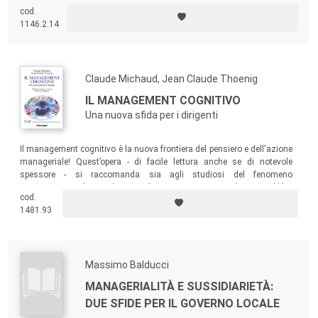
sull’educazione e la scuola, mentre i modelli si riferiscono alle
cod.
interpretazioni concrete del paradigma e, talora, a interpretazioni di
1146.2.14
altri princìpi di natura ideologica, etica, economica o politica.
Claude Michaud, Jean Claude Thoenig
IL MANAGEMENT COGNITIVO
Una nuova sfida per i dirigenti
Il management cognitivo è la nuova frontiera del pensiero e dell'azione
manageriale! Quest’opera - di facile lettura anche se di notevole
spessore - si raccomanda sia agli studiosi del fenomeno
organizzativo che ai dirigenti di imprese private e di enti pubblici
cod.
impegnati a guidare le loro organizzazioni nel nostro mondo
1481.93
turbolento.
Massimo Balducci
MANAGERIALITÀ E SUSSIDIARIETÀ:
DUE SFIDE PER IL GOVERNO LOCALE