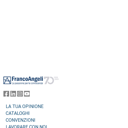
degli impegni verso la sostenibilità, venendo incluse nell’indice EURO
STOXX® ESG-X 45 Italy.
Footer
LA TUA OPINIONE
CATALOGHI
CONVENZIONI
LAVORARE CON NOI