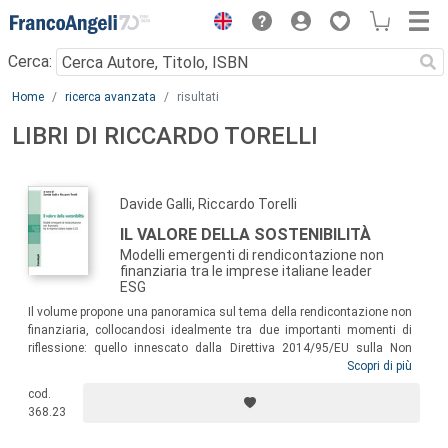
Menu
Cerca:
Main content
Home
ricerca avanzata
risultati
LIBRI DI RICCARDO TORELLI
Davide Galli, Riccardo Torelli
IL VALORE DELLA SOSTENIBILITÀ
Modelli emergenti di rendicontazione non
finanziaria tra le imprese italiane leader
ESG
Il volume propone una panoramica sul tema della rendicontazione non
finanziaria, collocandosi idealmente tra due importanti momenti di
riflessione: quello innescato dalla Direttiva 2014/95/EU sulla Non
Financial Disclosure e quello che segnerà i prossimi anni, non appena
Scopri di più
la nuova Direttiva sulla Corporate Sustainability Reporting sarà
cod.
adottata. Il testo propone diverse chiavi di lettura, assumendo come
368.23
riferimento l’esperienza di rendicontazione 2018 e 2019 delle imprese
italiane quotate che più di altre si sono contraddistinte sul versante