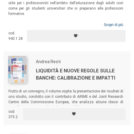
utile per i professionisti nell’ambito dell’educazione degli adulti così
come per gli studenti universitari che si preparano alle professioni
formative.
Scopri di più
cod.
940.1.28
Andrea Resti
LIQUIDITÀ E NUOVE REGOLE SULLE
BANCHE: CALIBRAZIONE E IMPATTI
Frutto di un convegno, il volume ospita la presentazione dei risultati di
uno studio, condotto con il contributo di ARIME e del Joint Research
Centre della Commissione Europea, che analizza alcune classi di
attivi finanziari europei (titoli di Stato e obbligazioni societarie, inclusi i
cod.
covered bond) utilizzabili dalle banche per costituire il “serbatoio” di
375.2
attivi liquidi richiesto dalle nuove normative.