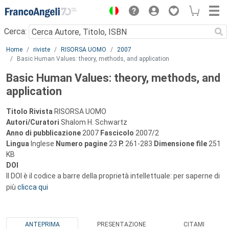
Menu
Cerca:
Main content
Home
riviste
RISORSA UOMO
2007
Basic Human Values: theory, methods, and application
Basic Human Values: theory, methods, and
application
Titolo Rivista
RISORSA UOMO
Autori/Curatori
Shalom H. Schwartz
Anno di pubblicazione
2007
Fascicolo
2007/2
Lingua
Inglese
Numero pagine
23
P.
261-283
Dimensione file
251
KB
DOI
Il DOI è il codice a barre della proprietà intellettuale: per saperne di
più
clicca qui
ANTEPRIMA
PRESENTAZIONE
CITAMI