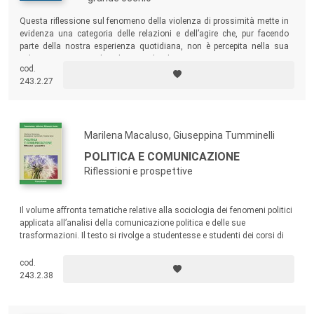
possono invece ben convivere con il sottosviluppo, senza
scalfirlo. È stata attivata una procedura di referaggio
Questa riflessione sul fenomeno della violenza di prossimità mette in
evidenza una categoria delle relazioni e dell’agire che, pur facendo
anonimo cui vengono sottoposti gli scritti presi in
parte della nostra esperienza quotidiana, non è percepita nella sua
considerazione ai fini della pubblicazione nella collana.
valenza sostantiva oltre che procedurale.
cod.
La Collana “Comunicazione, Istituzioni, Mutamento Sociale”
243.2.27
si articola in due sezioni: “testi”, riservata a temi generali e
a riflessioni di più ampio respiro teorico, e “ricerche”, in cui
vengono presentati i risultati originali di ricerche empiriche
Marilena Macaluso, Giuseppina Tumminelli
a medio e breve raggio, e vengono discusse questioni di
POLITICA E COMUNICAZIONE
metodo.
Riflessioni e prospettive
Il volume affronta tematiche relative alla sociologia dei fenomeni politici
applicata all’analisi della comunicazione politica e delle sue
trasformazioni. Il testo si rivolge a studentesse e studenti dei corsi di
laurea in Comunicazione e in Scienze politiche e offre spunti di
riflessione a studiosi e operatori nel settore del giornalismo e della
cod.
comunicazione.
243.2.38