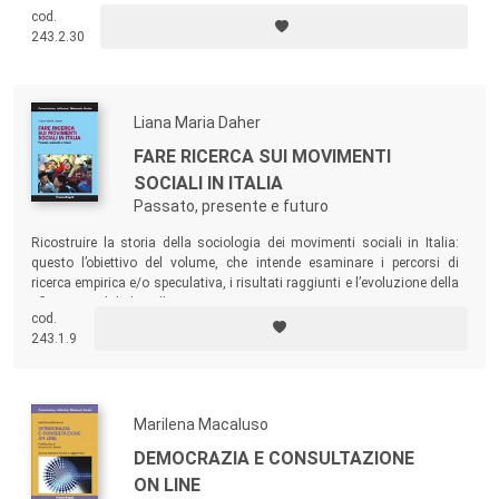
sentimenti di esclusione provati. Arricchiscono la ricerca quarantadue
cod.
interviste in profondità a giovani di seconda generazione con età
243.2.30
compresa tra i 18 e i 30 anni e residenti in sette città italiane (Palermo,
Cagliari, Roma, Bologna, Milano, Torino e Padova).
Liana Maria Daher
FARE RICERCA SUI MOVIMENTI
SOCIALI IN ITALIA
Passato, presente e futuro
Ricostruire la storia della sociologia dei movimenti sociali in Italia:
questo l’obiettivo del volume, che intende esaminare i percorsi di
ricerca empirica e/o speculativa, i risultati raggiunti e l’evoluzione della
riflessione globale sulla tematica.
cod.
243.1.9
Marilena Macaluso
DEMOCRAZIA E CONSULTAZIONE
ON LINE