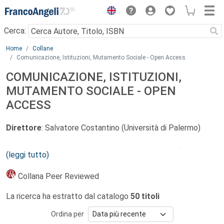
Menu
Cerca:
Main content
Home
Collane
Comunicazione, Istituzioni, Mutamento Sociale - Open Access
COMUNICAZIONE, ISTITUZIONI,
MUTAMENTO SOCIALE - OPEN
ACCESS
Direttore
:
Salvatore Costantino (Università di Palermo)
Comitato scientifico
:
Raymond Boudon
†
(École des
(leggi tutto)
Hautes Études en Sciences Sociales di Parigi), Vincenzo
Cesareo (Università Cattolica del Sacro Cuore di Milano),
Collana Peer Reviewed
Rosaria Conte (Istituto di Scienze e Tecnologie della
La ricerca ha estratto dal catalogo
50 titoli
Cognizione, CNR, Roma), Marina D’Amato (Università di
Roma 3), Marcello Fedele (Università di Roma la Sapienza),
Ordina per
Emanuele Felice (Università “G. d’Annunzio” di Chieti-