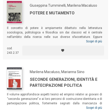
Giuseppina Tumminelli, Marilena Macaluso
POTERE E MUTAMENTO
Il concetto di potere è ampiamente dibattuto nella letteratura
sociologica, politologica e filosofica sin dai classici ed è centrale
nell’ambito della ricerca nelle sue diverse sfaccettature. Eppure
continua a essere importante soffermarsi su di esso per comprendere
Scopri di più
le relazioni sociali, non solo nei rapporti di dominio e nei suoi vari
cod.
ambiti, ma anche in diversi aspetti della vita quotidiana, della
243.2.37
costruzione dell’identità e della libertà. In tale ottica, questo volume
vuole offrire una riflessione sulle connessioni tra le dimensioni del
potere e le trasformazioni sociali.
Marilena Macaluso, Marianna Siino
SECONDE GENERAZIONI, IDENTITÀ E
PARTECIPAZIONE POLITICA
Il volume approfondisce aspetti teorici ed empirici relativi ai giovani di
“seconda generazione” e ai loro percorsi di costruzione identitaria e di
partecipazione politica, fortemente segnati dalla mancanza di
riconoscimento come cittadini, dalle discriminazioni subite e dai
Scopri di più