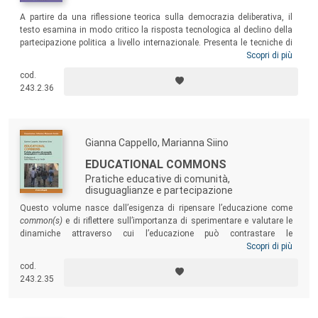
A partire da una riflessione teorica sulla democrazia deliberativa, il
testo esamina in modo critico la risposta tecnologica al declino della
partecipazione politica a livello internazionale. Presenta le tecniche di
consultazione pubblica on line, gli standard minimi, possibili strumenti
Scopri di più
di pianificazione (metodologica e comunicativa), in una prospettiva
cod.
che combina ciò che avviene sulla Rete con iniziative sul territorio. Un
243.2.36
volume utile per gli studenti dei corsi di laurea in comunicazione, gli
studiosi e gli operatori della comunicazione pubblica.
Gianna Cappello, Marianna Siino
EDUCATIONAL COMMONS
Pratiche educative di comunità,
disuguaglianze e partecipazione
Questo volume nasce dall’esigenza di ripensare l’educazione come
common(s)
e di riflettere sull’importanza di sperimentare e valutare le
dinamiche attraverso cui l’educazione può contrastare le
disuguaglianze, innescare un cambiamento e sostenerlo nel tempo, al
Scopri di più
fine di creare contesti più inclusivi nei quali i giovani possano
cod.
esprimere al meglio le loro potenzialità. Il testo presenta i risultati di
243.2.35
una ricerca condotta nell’ambito del progetto europeo Horizon 2020
SMOOTH, nel corso della quale la nozione di
educational commons
è
stata esplorata innanzitutto a livello teorico-concettuale e delle