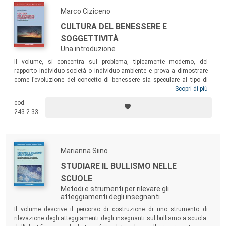
politiche sociali ed educative.
Marco Ciziceno
CULTURA DEL BENESSERE E
SOGGETTIVITÀ
Una introduzione
Il volume, si concentra sul problema, tipicamente moderno, del
rapporto individuo-società o individuo-ambiente e prova a dimostrare
come l’evoluzione del concetto di benessere sia speculare al tipo di
società che lo produce e riproduce. Sebbene non sia semplice
Scopri di più
rintracciare specifiche riflessioni sul benessere da parte dei sociologi
cod.
moderni e contemporanei, si può provare a speculare attraverso il loro
243.2.33
pensiero. Il testo offre, quindi, una panoramica sui principali esiti
teorici che la sociologia ha prodotto sul tema del benessere, senza
però tacerne i limiti e gli elementi di criticità.
Marianna Siino
STUDIARE IL BULLISMO NELLE
SCUOLE
Metodi e strumenti per rilevare gli
atteggiamenti degli insegnanti
Il volume descrive il percorso di costruzione di uno strumento di
rilevazione degli atteggiamenti degli insegnanti sul bullismo a scuola: