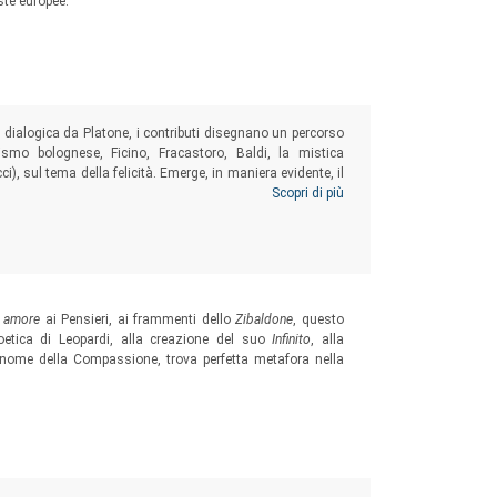
oste europee.
rma dialogica da Platone, i contributi disegnano un percorso
ismo bolognese, Ficino, Fracastoro, Baldi, la mistica
), sul tema della felicità. Emerge, in maniera evidente, il
sce per coinvolgere filosofia e politica, religione e arte,
Scopri di più
 e letteratura.
mo amore
ai Pensieri, ai frammenti dello
Zibaldone
, questo
oetica di Leopardi, alla creazione del suo
Infinito
, alla
in nome della Compassione, trova perfetta metafora nella