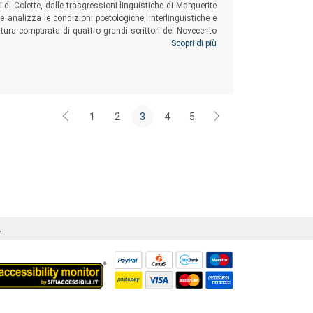
ti di Colette, dalle trasgressioni linguistiche di Marguerite
 analizza le condizioni poetologiche, interlinguistiche e
ilettura comparata di quattro grandi scrittori del Novecento
 e traduzione agiscono su un testo fino a rivelare le più
Scopri di più
1
2
3
4
5
Á