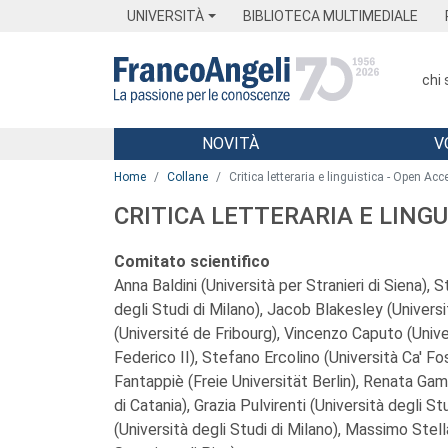
Menu
Main content
Footer
Menu
UNIVERSITÀ
BIBLIOTECA MULTIMEDIALE
chi
NOVITÀ
V
Main content
Home
Collane
Critica letteraria e linguistica - Open Ac
CRITICA LETTERARIA E LINGU
Comitato scientifico
Anna Baldini (Università per Stranieri di Siena), 
degli Studi di Milano), Jacob Blakesley (Univers
(Université de Fribourg), Vincenzo Caputo (Univer
Federico II), Stefano Ercolino (Università Ca' Fo
Fantappiè (Freie Universität Berlin), Renata Gam
di Catania), Grazia Pulvirenti (Università degli Stu
(Università degli Studi di Milano), Massimo Ste