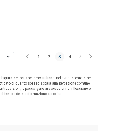
1
2
3
4
5
mbiguità del petrarchismo italiano nel Cinquecento e ne
otipato di quanto spesso appaia alla percezione comune,
traddizioni, e possa generare occasioni di riflessione e
rarchismo e della deformazione parodica.