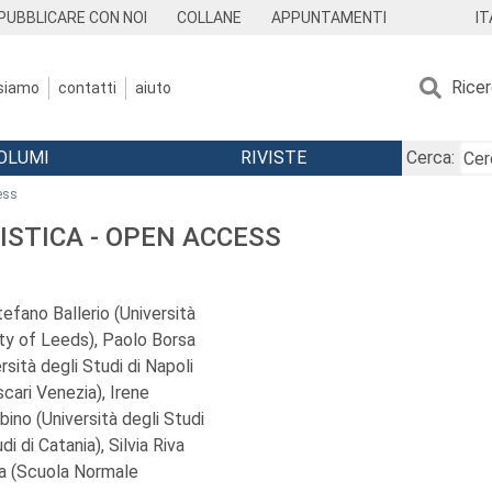
IT
PUBBLICARE CON NOI
COLLANE
APPUNTAMENTI
Rice
 siamo
contatti
aiuto
OLUMI
RIVISTE
Cerca:
cess
ISTICA - OPEN ACCESS
Stefano Ballerio (Università
ity of Leeds), Paolo Borsa
sità degli Studi di Napoli
scari Venezia), Irene
bino (Università degli Studi
di di Catania), Silvia Riva
lla (Scuola Normale