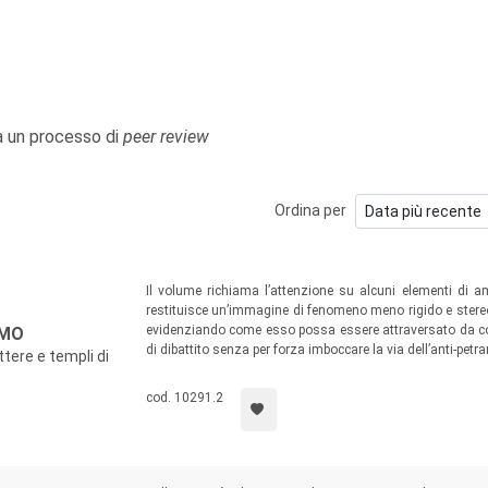
 a un processo di
peer review
Ordina per
Il volume richiama l’attenzione su alcuni elementi di a
restituisce un’immagine di fenomeno meno rigido e stere
evidenziando come esso possa essere attraversato da con
SMO
di dibattito senza per forza imboccare la via dell’anti-pet
ttere e templi di
cod. 10291.2