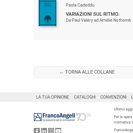
Paola Cadeddu
VARIAZIONI SUL RITMO.
Da Paul Valéry ad Amélie Nothomb
← TORNA ALLE COLLANE
Footer
LA TUA OPINIONE
CATALOGHI
CONVENZIONI
Ultimo agg
Per le opere
normativa su
FrancoAngel