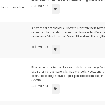
la stabilità e il futuro dell’UE e l’arrivo dei migranti sulle c
cod. 291.107
torico-narrative
A partire dalle riflessioni di Socrate, registrate nella fo
organico, che va dal Trecento al Novecento (l’averro
secentesca, Vico, Manzoni, Dossi, Niccodemi, Pavese, Ricci
carattere fortemente polisemico di un “sentimento” che fini
economia e antropologia, medicina e psicologia, sociologia
cod. 291.106
Ripercorrendo le trame che vanno dalla
Istoria del pri
saggio ci fa assistere alla nascita della vocazione p
costruzione progressiva di quel principio-felicità che, 
Ginestra
.
cod. 291.104