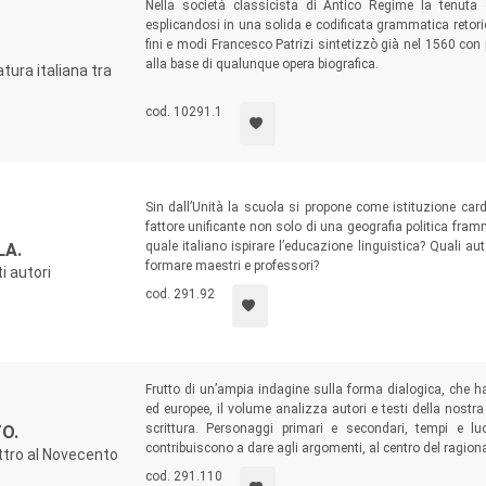
Nella società classicista di Antico Regime la tenuta 
esplicandosi in una solida e codificata grammatica retoric
fini e modi Francesco Patrizi sintetizzò già nel 1560 con 
alla base di qualunque opera biografica.
atura italiana tra
cod. 10291.1
Sin dall’Unità la scuola si propone come istituzione ca
fattore unificante non solo di una geografia politica fr
quale italiano ispirare l’educazione linguistica? Quali 
LA.
formare maestri e professori?
i autori
cod. 291.92
Frutto di un’ampia indagine sulla forma dialogica, che h
ed europee, il volume analizza autori e testi della nostra st
scrittura. Personaggi primari e secondari, tempi e lu
O.
contribuiscono a dare agli argomenti, al centro del ragiona
ttro al Novecento
cod. 291.110