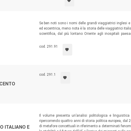
Se ben noti sono i nomi delle grandi viaggiatrici inglesi
ed eccentrica, meno nota è la storia delle viaggiatrici itali
scientifica, dal più lontano Oriente agli inospitali paesa
modernità, anche le nostre viaggiatrici coprono, non meno de
cod. 291.91
cod. 291.1
ECENTO
Il volume presenta un’analisi politologica e linguistica
ripercorrendo quattro anni di storia politica europea, dal 20
di metafore concettuali in riferimento a determinati fenome
O ITALIANO E