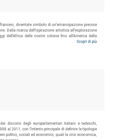
 e francesi, diventate simbolo di un’emancipazione precoce
ane. Dalla ricerca dell’ispirazione artistica all’esplorazione
ggi dell’Africa delle nostre colonie fino all’America della
lle colleghe straniere, tutte le varianti dell’odeporica.
Scopri di più
 dei discorsi degli europarlamentari italiani e tedeschi,
08 al 2011, con l’intento principale di definire le tipologie
ni politici, sociali ed economici, quali la crisi economica,