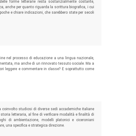
delle forme letterarie resta sostanzialmente costante,
a, anche per quanto riguarda la scrittura biografica, i cui
poche e chiare indicazioni, che sarebbero state per secoli
rdine nel processo di educazione a una lingua nazionale,
ammentata, ma anche di un rinnovato tessuto sociale. Ma a
autori leggere e commentare in classe? E soprattutto come
a coinvolto studiosi di diverse sedi accademiche italiane
oria letteraria, al fine di verificare modalità e finalità di
oghi di ambientazione, modelli platonici e ciceroniani
re, una specifica e strategica direzione.