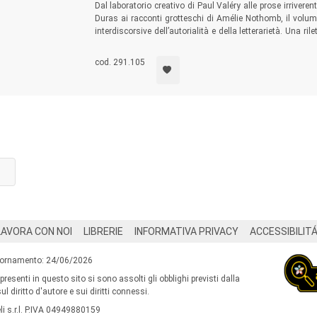
Dal laboratorio creativo di Paul Valéry alle prose irriveren
Duras ai racconti grotteschi di Amélie Nothomb, il volume
interdiscorsive dell’autorialità e della letterarietà. Una r
francese che indaga le modalità attraverso le quali ritmo
intime sollecitazioni della poetica autoriale.
cod. 291.105
LAVORA CON NOI
LIBRERIE
INFORMATIVA PRIVACY
ACCESSIBILIT
iornamento: 24/06/2026
 presenti in questo sito si sono assolti gli obblighi previsti dalla
l diritto d'autore e sui diritti connessi.
i s.r.l. P.IVA 04949880159