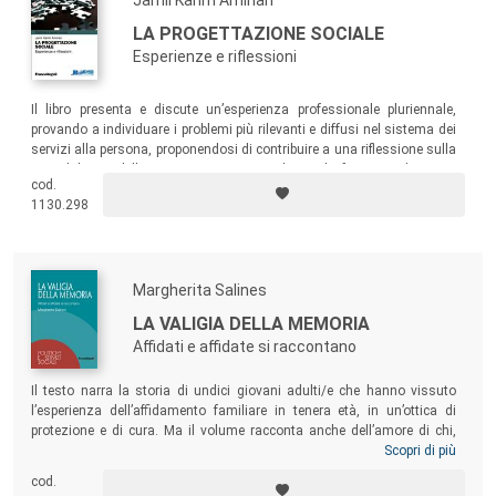
Jamil Karim Amirian
LA PROGETTAZIONE SOCIALE
Esperienze e riflessioni
Il libro presenta e discute un’esperienza professionale pluriennale,
provando a individuare i problemi più rilevanti e diffusi nel sistema dei
servizi alla persona, proponendosi di contribuire a una riflessione sulla
metodologia della progettazione sociale e di fornire indicazioni
cod.
semplici e pratiche, grazie anche all’analisi di molti esempi e casi reali,
1130.298
sulle principali criticità operative.
Margherita Salines
LA VALIGIA DELLA MEMORIA
Affidati e affidate si raccontano
Il testo narra la storia di undici giovani adulti/e che hanno vissuto
l’esperienza dell’affidamento familiare in tenera età, in un’ottica di
protezione e di cura. Ma il volume racconta anche dell’amore di chi,
senza alcun obbligo o legame, ha aperto la porta della propria casa a
Scopri di più
bambini/e sconosciuti/e, mettendo a rischio una dinamica familiare
cod.
consolidata negli anni; persone che hanno messo in secondo piano il