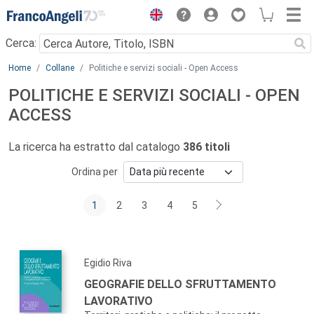
Menu
Cerca:
Main content
Home
Collane
Politiche e servizi sociali - Open Access
POLITICHE E SERVIZI SOCIALI - OPEN
ACCESS
La ricerca ha estratto dal catalogo
386 titoli
Ordina per
1
2
3
4
5
Egidio Riva
GEOGRAFIE DELLO SFRUTTAMENTO
LAVORATIVO