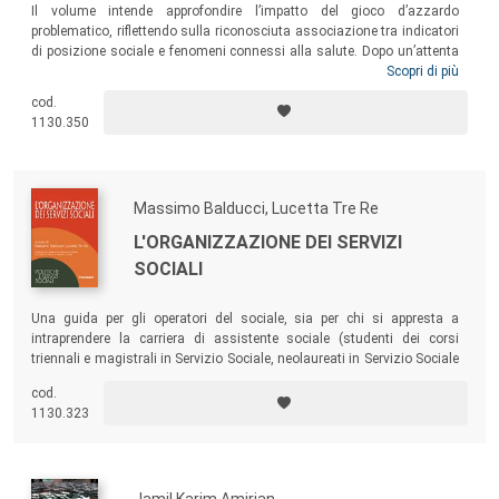
Il volume intende approfondire l’impatto del gioco d’azzardo
problematico, riflettendo sulla riconosciuta associazione tra indicatori
di posizione sociale e fenomeni connessi alla salute. Dopo un’attenta
descrizione delle politiche sul gambling e un’analisi sociologica del
Scopri di più
profilo dei giocatori problematici, il libro presenta la più recente ricerca
cod.
italiana dedicata ai costi sociali del fenomeno. Un testo per gli
1130.350
studenti dei corsi di Sociologia, Scienza Politica ed Economia, ma
anche per i policymaker interessati a conoscere dati e acquisire
metodologie per affrontare un tema al centro del dibattito pubblico.
Massimo Balducci, Lucetta Tre Re
L'ORGANIZZAZIONE DEI SERVIZI
SOCIALI
Una guida per gli operatori del sociale, sia per chi si appresta a
intraprendere la carriera di assistente sociale (studenti dei corsi
triennali e magistrali in Servizio Sociale, neolaureati in Servizio Sociale
aspiranti a superare le prove di ammissione all’Albo Professionale A e
cod.
B dell’Ordine degli Assistenti sociali) sia per chi è già inserito nel
1130.323
mondo del
lavoro sociale
e vuole capire meglio come funzioni.