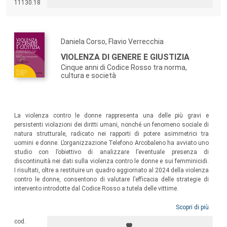
11130.18
proprio interesse, che hanno superato il timore di alterare un equilibrio
costituito e un’apparenza vincolata a un’immagine sociale di
“famiglia” condivisa e a volte ipocrita.
Daniela Corso, Flavio Verrecchia
VIOLENZA DI GENERE E GIUSTIZIA
Cinque anni di Codice Rosso tra norma,
cultura e società
La violenza contro le donne rappresenta una delle più gravi e
persistenti violazioni dei diritti umani, nonché un fenomeno sociale di
natura strutturale, radicato nei rapporti di potere asimmetrici tra
uomini e donne. L’organizzazione Telefono Arcobaleno ha avviato uno
studio con l’obiettivo di analizzare l’eventuale presenza di
discontinuità nei dati sulla violenza contro le donne e sui femminicidi.
I risultati, oltre a restituire un quadro aggiornato al 2024 della violenza
contro le donne, consentono di valutare l’efficacia delle strategie di
intervento introdotte dal Codice Rosso a tutela delle vittime.
Scopri di più
cod.