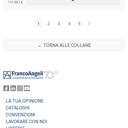
11130.16
1
2
3
4
5
← TORNA ALLE COLLANE
Footer
LA TUA OPINIONE
CATALOGHI
CONVENZIONI
LAVORARE CON NOI