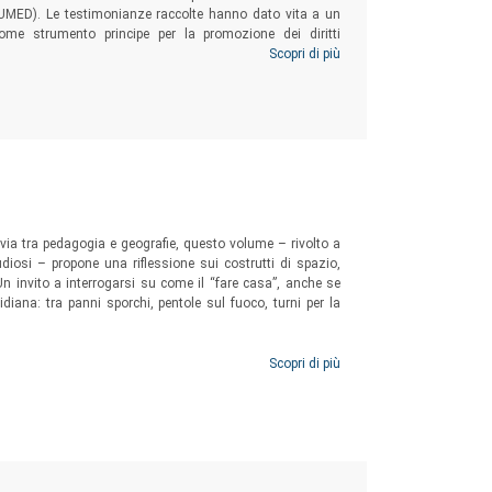
 (CUMED). Le testimonianze raccolte hanno dato vita a un
come strumento principe per la promozione dei diritti
o tematico utile a tutti coloro che, a vario titolo, si
Scopri di più
n chiave educativa: insegnanti, educatori ed educatrici,
evia tra pedagogia e geografie, questo volume – rivolto a
udiosi – propone una riflessione sui costrutti di spazio,
n invito a interrogarsi su come il “fare casa”, anche se
idiana: tra panni sporchi, pentole sul fuoco, turni per la
Scopri di più