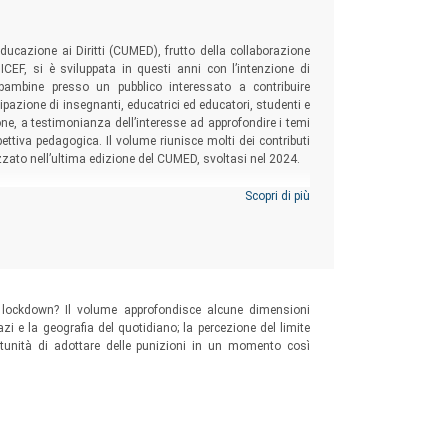
Educazione ai Diritti (CUMED), frutto della collaborazione
UNICEF, si è sviluppata in questi anni con l’intenzione di
 bambine presso un pubblico interessato a contribuire
cipazione di insegnanti, educatrici ed educatori, studenti e
one, a testimonianza dell’interesse ad approfondire i temi
spettiva pedagogica. Il volume riunisce molti dei contributi
lizzato nell’ultima edizione del CUMED, svoltasi nel 2024.
Scopri di più
mo lockdown? Il volume approfondisce alcune dimensioni
pazi e la geografia del quotidiano; la percezione del limite
pportunità di adottare delle punizioni in un momento così