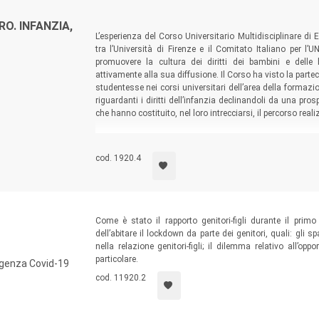
RO. INFANZIA,
L’esperienza del Corso Universitario Multidisciplinare di 
tra l’Università di Firenze e il Comitato Italiano per l’
promuovere la cultura dei diritti dei bambini e delle
attivamente alla sua diffusione. Il Corso ha visto la parte
studentesse nei corsi universitari dell’area della formazi
riguardanti i diritti dell’infanzia declinandoli da una pro
che hanno costituito, nel loro intrecciarsi, il percorso rea
cod. 1920.4
Come è stato il rapporto genitori-figli durante il pri
dell’abitare il lockdown da parte dei genitori, quali: gli s
nella relazione genitori-figli; il dilemma relativo all’o
particolare.
ergenza Covid-19
cod. 11920.2