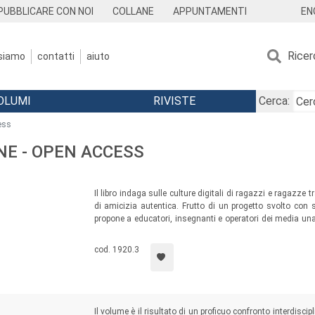
EN
PUBBLICARE CON NOI
COLLANE
APPUNTAMENTI
Ricer
 siamo
contatti
aiuto
OLUMI
RIVISTE
Cerca:
ess
NE - OPEN ACCESS
Il libro indaga sulle culture digitali di ragazzi e ragazze 
di amicizia autentica. Frutto di un progetto svolto con
propone a educatori, insegnanti e operatori dei media una
corpo, la vita online e onlife, ma soprattutto sulla possibi
cod. 1920.3
Il volume è il risultato di un proficuo confronto interdisc