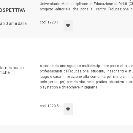
Universitario Multidisciplinare di Educazione ai Diritti
progetto editoriale che pone al centro l’educazione 
PROSPETTIVA
dell’infanzia, offrendo un’occasione di approfondiment
interessano dei diritti dell’infanzia, in particolare i
cod. 1920.1
a 30 anni dalla
studentesse e studenti, genitori.
A partire da uno sguardo multidisciplinare posto al croc
 domestica in
professionisti dell’educazione, studenti, insegnanti e st
atiche
luogo e casa in relazione alla comunità per minorenni. U
solo per un po’, prenda vita nella pratica educativa quot
playstation e chiacchiere in pigiama.
cod. 1920.5