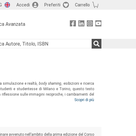
G
Accedi
Preferiti
Carrello
ca Avanzata
tra simulazione e realtà,
body shaming
, esibizioni e ricerca
 studenti e studentesse di Milano e Torino, questo testo
 riflessione sulle immagini reciproche, i cambiamenti del
lità di rendere ragazzi e ragazze meno ostili, e meno soli.
Scopri di più
iplinare avvenuto nell’ambito della prima edizione del Corso