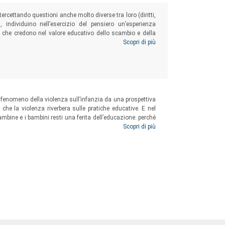
ercettando questioni anche molto diverse tra loro (diritti,
, individuino nell’esercizio del pensiero un’esperienza
o che credono nel valore educativo dello scambio e della
esti in cui i soggetti possano sperimentare il confronto,
Scopri di più
 fenomeno della violenza sull’infanzia da una prospettiva
 che la violenza riverbera sulle pratiche educative. E nel
ambine e i bambini resti una ferita dell’educazione: perché
za, che emerge nell’analisi dei vissuti, delle esperienze e
Scopri di più
gire violento.