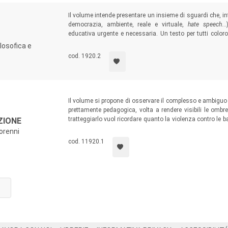
Il volume intende presentare un insieme di sguardi che, int
democrazia, ambiente, reale e virtuale,
hate speech
…)
educativa urgente e necessaria. Un testo per tutti color
partecipazione e si impegnano nella realizzazione di cont
ilosofica e
anche nei suoi tratti più difficili e “dolorosi”.
cod. 1920.2
Il volume si propone di osservare il complesso e ambiguo
prettamente pedagogica, volta a rendere visibili le ombre
tratteggiarlo vuol ricordare quanto la violenza contro le b
ZIONE
v’è una matrice pedagogica alle radici stesse della violen
orenni
delle dinamiche che avvicinano gli adulti a un pensare ed a
cod. 11920.1