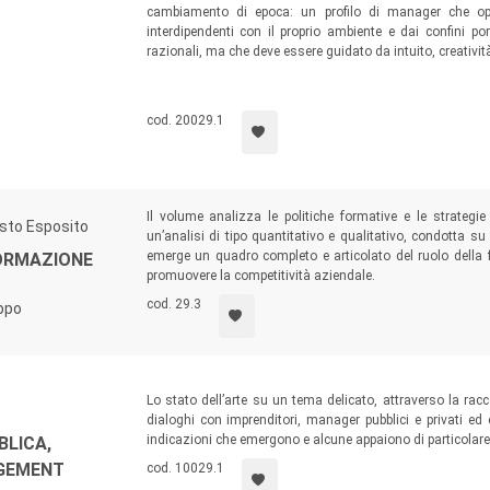
ttore a ripercorrere attraverso la storia della Associazione,
cambiamento di epoca: un profilo di manager che ope
del Paese e i cambiamenti in atto nella società.
interdipendenti con il proprio ambiente e dai confini p
razionali, ma che deve essere guidato da intuito, creatività
che ASFOR, forte di decenni di iniziative, esperienze e confron
propri stakeholder, per far comprendere a tutti come la formazi
difficoltà ed i problemi del presente ed essere una leva strategic
cod. 20029.1
Il volume analizza le politiche formative e le strategie
usto Esposito
un’analisi di tipo quantitativo e qualitativo, condotta s
emerge un quadro completo e articolato del ruolo della 
FORMAZIONE
promuovere la competitività aziendale.
cod. 29.3
uppo
Lo stato dell’arte su un tema delicato, attraverso la ra
dialoghi con imprenditori, manager pubblici e privati e
indicazioni che emergono e alcune appaiono di particolare
BLICA,
AGEMENT
cod. 10029.1