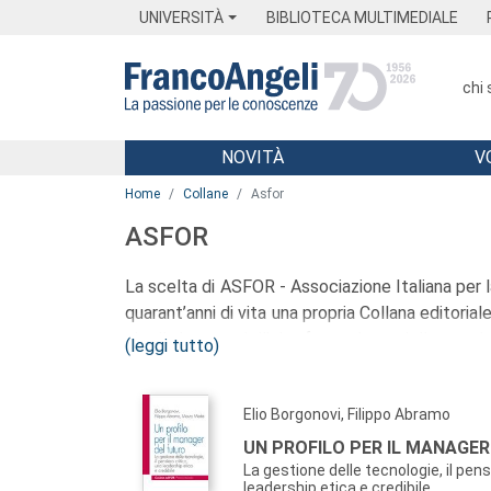
Menu
Main content
Footer
Menu
UNIVERSITÀ
BIBLIOTECA MULTIMEDIALE
chi
NOVITÀ
V
Main content
Home
Collane
Asfor
ASFOR
La scelta di ASFOR - Associazione Italiana per 
quarant’anni di vita una propria Collana editorial
che il sistema dell’alta formazione, delle scuo
(leggi tutto)
complessità e, dall’altro, all’obiettivo di forni
per una sempre maggior efficacia dei processi f
Elio Borgonovi, Filippo Abramo
La collana vuole essere quindi uno strumento 
management, per diffondere esperienze, modelli
UN PROFILO PER IL MANAGE
In tale prospettiva, si colloca coerentemente l
La gestione delle tecnologie, il pens
leadership etica e credibile