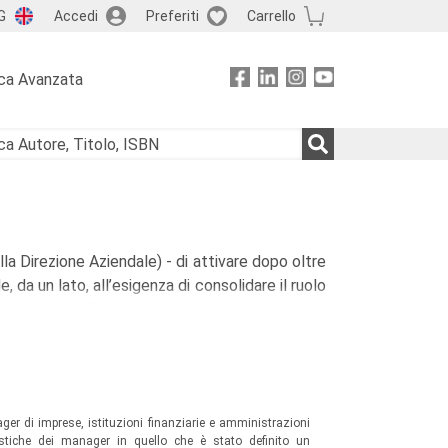
G
Accedi
Preferiti
Carrello
ca Avanzata
a Direzione Aziendale) - di attivare dopo oltre
, da un lato, all’esigenza di consolidare il ruolo
un contesto di competizione globale di elevata
delle organizzazioni un contributo di riflessione
 competenze manageriali.
r sviluppare e approfondire temi rilevanti di
 del Capitale Umano.
ger di imprese, istituzioni finanziarie e amministrazioni
era “40 anni di formazione manageriale.
eristiche dei manager in quello che è stato definito un