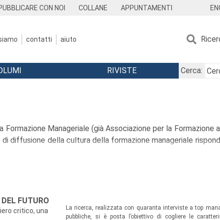
EN
PUBBLICARE CON NOI
COLLANE
APPUNTAMENTI
Ricer
 siamo
contatti
aiuto
OLUMI
RIVISTE
Cerca:
la Formazione Manageriale (già Associazione per la Formazione all
e di diffusione della cultura della formazione manageriale risponde
le di management e delle corporate university deve svolgere in 
re a tutti i soggetti che operano per lo sviluppo delle persone e 
ormativi, attraverso il consolidamento e il rafforzamento delle
aperto al confronto e al dibattito della business community pe
 e best practice nella formazione manageriale e nella gestione
R DEL FUTURO
La ricerca, realizzata con quaranta interviste a top mana
a decisione di inaugurare la Collana ASFOR/Franco Angeli con l’op
iero critico, una
pubbliche, si è posta l’obiettivo di cogliere le caratt