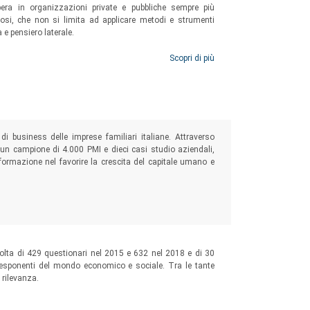
 la via italiana alla management education, le
ra in organizzazioni private e pubbliche sempre più
orosi, che non si limita ad applicare metodi e strumenti
 e pensiero laterale.
ti a livello nazionale ed internazionale, vuole
one manageriale e le attività ad essa connesse
Scopri di più
a per costruire un futuro migliore.
 di business delle imprese familiari italiane. Attraverso
u un campione di 4.000 PMI e dieci casi studio aziendali,
formazione nel favorire la crescita del capitale umano e
ccolta di 429 questionari nel 2015 e 632 nel 2018 e di 30
d esponenti del mondo economico e sociale. Tra le tante
 rilevanza.