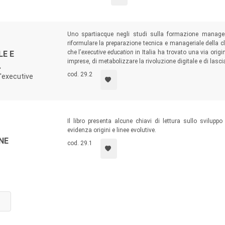
Uno spartiacque negli studi sulla formazione manageri
riformulare la preparazione tecnica e manageriale della cl
che l’
executive education
in Italia ha trovato una via origi
E E
imprese, di metabolizzare la rivoluzione digitale e di lascia
.
cod. 29.2
l'executive
Il libro presenta alcune chiavi di lettura sullo svilup
evidenza origini e linee evolutive.
NE
cod. 29.1