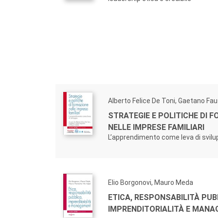
Ruolo e contributo di ASFOR” che conduce il le
evoluzioni che hanno caratterizzato l’economia 
La collana rappresenta in definitiva una sfida 
intraprendere insieme ai propri associati e ai 
possano contribuire ad affrontare e superare le 
Vladimir Nanut -
Presidente ASFOR
Alberto Felice De Toni, Gaetano Fa
STRATEGIE E POLITICHE DI 
NELLE IMPRESE FAMILIARI
L’apprendimento come leva di svil
Elio Borgonovi, Mauro Meda
ETICA, RESPONSABILITÀ PUB
IMPRENDITORIALITÀ E MAN