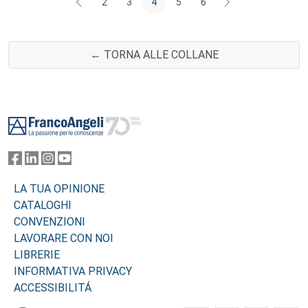
2
3
4
5
6
← TORNA ALLE COLLANE
Footer
LA TUA OPINIONE
CATALOGHI
CONVENZIONI
LAVORARE CON NOI
LIBRERIE
INFORMATIVA PRIVACY
ACCESSIBILITÁ