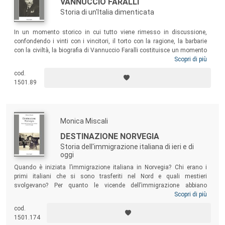
VANNUCCIO FARALLI
Storia di un'Italia dimenticata
In un momento storico in cui tutto viene rimesso in discussione,
confondendo i vinti con i vincitori, il torto con la ragione, la barbarie
con la civiltà, la biografia di Vannuccio Faralli costituisce un momento
di riflessione sereno, obbiettivo, onesto e disinteressato come il suo
Scopri di più
protagonista. Le sue vicende personali mettono spietatamente in
cod.
mostra le tragedie del nostro popolo e allo stesso tempo la grandezza
1501.89
di uomini, donne e bambini che hanno lottato contro il nazifascismo
per lasciarci immeritatamente in eredità una nazione libera,
democratica e repubblicana.
Monica Miscali
DESTINAZIONE NORVEGIA
Storia dell'immigrazione italiana di ieri e di
oggi
Quando è iniziata l’immigrazione italiana in Norvegia? Chi erano i
primi italiani che si sono trasferiti nel Nord e quali mestieri
svolgevano? Per quanto le vicende dell’immigrazione abbiano
profondamente segnato la storia del nostro Paese, plasmando
Scopri di più
l’immagine degli italiani in Italia e all’estero, al tema dell’immigrazione
cod.
in Norvegia non è stata dedicata particolare attenzione dagli studiosi.
1501.174
Questo volume intende illustrare come questo processo migratorio si