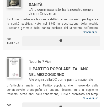
SANITÀ
L’Alto commissariato tra la ricostruzione e
gli anni Cinquanta
Il volume ricostruisce le vicende dell’Alto commissariato per l’igiene e
la sanità pubblica. Nato nel 1945 in sostituzione della vecchia
Direzione generale della sanità pubblica del Ministero dell’Interno,
rimase attivo sino al 1958, quando venne creato il Ministero della
Scopri di più
Sanità. La ricerca analizza il ruolo occupato dall’Acis all’interno
cod.
dell’apparato burocratico e amministrativo, evidenziandone i limiti e i
1501.170
difetti, nonché il più generale grado di provvisorietà e di incertezza
legislativa che lo poneva su un piano differente rispetto a un vero
Ministero.
Roberto P. Violi
IL PARTITO POPOLARE ITALIANO
NEL MEZZOGIORNO
Alle origini della DC come partito nazionale
Un’articolata analisi del Partito popolare, che, muovendo dalla
considerevole storiografia dei passati decenni, mira a coglierne,
trascorsi cento anni dalla fondazione, il ruolo esercitato nei tempi
lunghi della storia del Mezzogiorno d’Italia. Il popolarismo meridionale
Scopri di più
fu elemento fondante della Democrazia cristiana e si rivelò come un
cod.
passaggio significativo di quel cattolicesimo politico che, nel corso del