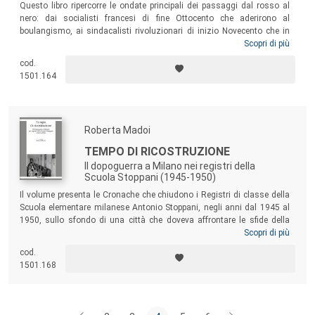
Questo libro ripercorre le ondate principali dei passaggi dal rosso al
nero: dai socialisti francesi di fine Ottocento che aderirono al
boulangismo, ai sindacalisti rivoluzionari di inizio Novecento che in
Francia e in Italia si avvicinarono al nazionalismo e poi al fascismo, ai
Scopri di più
socialisti francesi che negli anni ’30 teorizzarono il “socialismo
cod.
nazionale” e dopo il 1940 nella Francia sotto controllo tedesco
1501.164
sconfinarono nel collaborazionismo e nel filonazismo, fino ai socialisti
italiani che all’indomani del crollo della prima Repubblica confluirono
nella destra di Berlusconi alleata dei “postfascisti”.
Roberta Madoi
TEMPO DI RICOSTRUZIONE
Il dopoguerra a Milano nei registri della
Scuola Stoppani (1945-1950)
Il volume presenta le Cronache che chiudono i Registri di classe della
Scuola elementare milanese Antonio Stoppani, negli anni dal 1945 al
1950, sullo sfondo di una città che doveva affrontare le sfide della
ricostruzione non solo urbanistica, ma anche sociale, economica e
Scopri di più
politica. Accostando osservazioni personali, commenti confidenziali e
cod.
obiettivi didattici da raggiungere, questi scritti aprono uno spiraglio
1501.168
inedito sulle condizioni di vita degli allievi e delle loro famiglie in anni
cruciali per la storia della nuova Italia democratica.