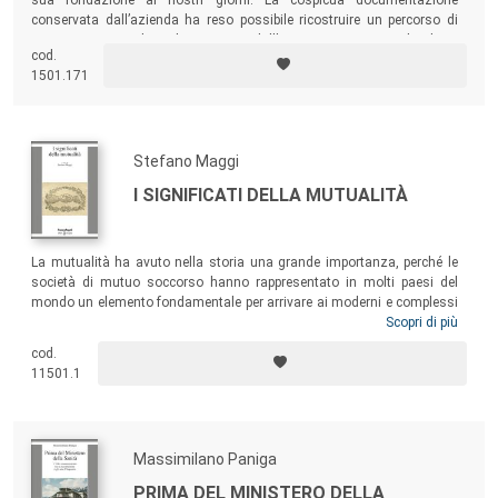
sua fondazione ai nostri giorni. La cospicua documentazione
conservata dall’azienda ha reso possibile ricostruire un percorso di
successo imprenditoriale, originato dall’immigrazione in Puglia di tre
cod.
tecnici specializzati, Gismondo Cestaro e i fratelli Matteo e Daniele
1501.171
Rossi, provenienti rispettivamente dalla Lombardia e dalla Liguria.
Stefano Maggi
I SIGNIFICATI DELLA MUTUALITÀ
La mutualità ha avuto nella storia una grande importanza, perché le
società di mutuo soccorso hanno rappresentato in molti paesi del
mondo un elemento fondamentale per arrivare ai moderni e complessi
sistemi di welfare. Il mutuo soccorso è ancora vivo e vegeto, anzi è
Scopri di più
tornato di attualità tra fine XX secolo e inizio XXI, trovando una nuova
cod.
vitalità nel settore della sanità integrativa e, più di recente, nel
11501.1
cosiddetto welfare aziendale. I saggi contenuti in questo libro
analizzano vari temi del mutuo soccorso, considerato come
strumento per un sistema di protezione sociale inclusivo e solidale.
Massimilano Paniga
PRIMA DEL MINISTERO DELLA