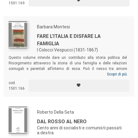
1501.169
Novecento, contribuì a condurre tutte le diverse aree regionali del Paese
nel sistema della democrazia rappresentativa nazionale.
Barbara Montesi
FARE L’ITALIA E DISFARE LA
FAMIGLIA
I Colocci Vespucci (1831-1867)
Questo volume intende dare un contributo alla storia politica del
Risorgimento attraverso la storia di una famiglia e delle relazioni
coniugali e parentali all’interno di essa. Può il nesso tra amore
romantico e amor di patria restituire nuove prospettive per la storia dei
Scopri di più
rapporti familiari e della vita privata? Il libro cerca di rispondere
cod.
attraverso lo studio del ricchissimo archivio Colocci Vespucci,
1501.166
famiglia di cui si ripercorrono le vicende dal 1831 al 1867.
Roberto Della Seta
DAL ROSSO AL NERO
Cento anni di socialisti e comunisti passati
a destra