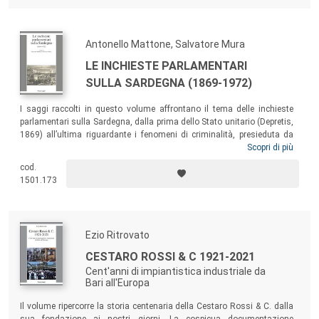
sia sviluppato e sia cambiato in una prospettiva diacronica.
Antonello Mattone, Salvatore Mura
LE INCHIESTE PARLAMENTARI
SULLA SARDEGNA (1869-1972)
I saggi raccolti in questo volume affrontano il tema delle inchieste
parlamentari sulla Sardegna, dalla prima dello Stato unitario (Depretis,
1869) all’ultima riguardante i fenomeni di criminalità, presieduta da
Giuseppe Medici (1972). Il libro si presenta come un tentativo di
Scopri di più
comprendere l’importanza politica ed economica dell’istituto per la
cod.
storia della Sardegna, facendo emergere un vivo quadro delle
1501.173
condizioni economiche e sociali, dell’agricoltura, dell’industria, degli
insediamenti minerari, della criminalità rurale in un arco di tempo che
abbraccia poco più di un secolo di storia.
Ezio Ritrovato
CESTARO ROSSI & C 1921-2021
Cent'anni di impiantistica industriale da
Bari all'Europa
Il volume ripercorre la storia centenaria della Cestaro Rossi & C. dalla