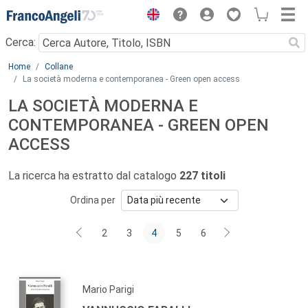
Menu
Cerca:
Main content
Home
Collane
La società moderna e contemporanea - Green open access
LA SOCIETÀ MODERNA E
CONTEMPORANEA - GREEN OPEN
ACCESS
La ricerca ha estratto dal catalogo
227 titoli
Ordina per
2
3
4
5
6
Mario Parigi