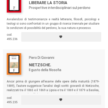
LIBERARE LA STORIA
Prospettive interdisciplinari sul perdono
Avvalendosi di testimonianze e realtà letterarie, filosofi, psicologi e
teologi si sono confrontati in un gruppo di ricerca triennale per studiare
le condizioni di possibilità del perdono, la sua natura e processo.
cod.
495.236
Piero Di Giovanni
NIETZSCHE.
Il gusto della filosofia
Ancor prima di giungere all’esame delle opere della maturità (1879-
1889), l’autore suggerisce l’analisi degli scritti giovanili di Nietzsche,
realizzati tra il 1865 e il 1869 a Lipsia e tra il 1869 e il 1879 a Basilea,
anni in cui la filologia diviene strumento di ricerca e di
cod.
approfondimento dei temi più significativi della filosofia ellenica.
495.235