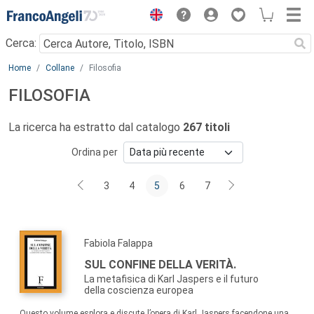
Menu
Cerca:
Main content
Home
Collane
Filosofia
FILOSOFIA
La ricerca ha estratto dal catalogo
267 titoli
Ordina per
3
4
5
6
7
Fabiola Falappa
SUL CONFINE DELLA VERITÀ.
La metafisica di Karl Jaspers e il futuro
della coscienza europea
Questo volume esplora e discute l’opera di Karl Jaspers facendone una