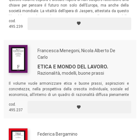
chiave per pensare il futuro non solo dell’Europa, ma anche della
società mondiale. La vitalità dell’opera di Jaspers, attestata da questo
libro, è la prova di come il pensiero critico sia tuttora l’espressione della
cod.
forza indomabile della dignità umana. Ed è un monito a non sradicare
495.239
la filosofia dalla vita della società.
Francesca Menegoni, Nicola Alberto De
Carlo
ETICA E MONDO DEL LAVORO.
Razionalità, modelli, buone prassi
Il volume vuole armonizzare etica e buone prassi, aspirazioni e
concretezze, nella prospettiva della crescita individuale, sociale ed
economica, all’interno di un quadro di razionalità diffusa pienamente
in linea con il metodo scientifico e nel contempo autenticamente
cod.
umana. Ciò in costante riferimento al mondo del lavoro,
495.237
particolarmente ricco di significato e di obiettivi per la persona.
Federica Bergamino