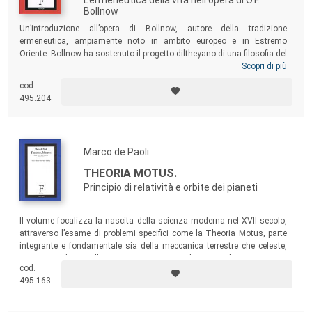
Bollnow
Un’introduzione all’opera di Bollnow, autore della tradizione
ermeneutica, ampiamente noto in ambito europeo e in Estremo
Oriente. Bollnow ha sostenuto il progetto diltheyano di una filosofia del
mondo storico, confrontandolo con le correnti filosofiche dominanti
Scopri di più
nel dibattito filosofico tedesco. Nella ricostruzione del suo pensiero si
cod.
mostra come il progetto di un’antropologia filosofica, la riflessione
495.204
pedagogica, e l’ultima fase del suo pensiero siano unitariamente
comprensibili partendo dall’idea di un’ermeneutica della vita come
forma aperta.
Marco de Paoli
THEORIA MOTUS.
Principio di relatività e orbite dei pianeti
Il volume focalizza la nascita della scienza moderna nel XVII secolo,
attraverso l’esame di problemi specifici come la Theoria Motus, parte
integrante e fondamentale sia della meccanica terrestre che celeste,
ove si evidenzia l’incessante tentativo di razionalizzare i moti
cod.
“irrazionali” nei limiti di una figura geometrica definita.
495.163