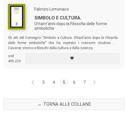
Fabrizio Lomonaco
SIMBOLO E CULTURA.
Ottant'anni dopo la Filosofia delle forme
simboliche
Gli atti del Convegno “Simbolo e Cultura. Ottant’anni dopo la
Filosofia
delle forme simboliche
” che ha ospitato i massimi studiosi del
Cassirer, storico e filosofo della cultura e della scienza.
cod.
495.229
3
4
5
6
7
← TORNA ALLE COLLANE
Footer