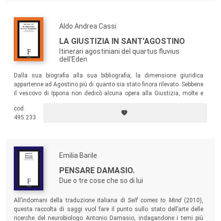
Aldo Andrea Cassi
LA GIUSTIZIA IN SANT'AGOSTINO
Itinerari agostiniani del quartus fluvius
dell'Eden
Dalla sua biografia alla sua bibliografia, la dimensione giuridica
appartenne ad Agostino più di quanto sia stato finora rilevato. Sebbene
il vescovo di Ippona non dedicò alcuna opera alla Giustizia, molte e
profonde sue pagine sono intrise dello sforzo di investigare la
Iustitia
cod.
in tutte le iridescenze del suo spettro.
495.233
Emilia Barile
PENSARE DAMASIO.
Due o tre cose che so di lui
All’indomani della traduzione italiana di
Self comes to Mind
(2010),
questa raccolta di saggi vuol fare il punto sullo stato dell’arte delle
ricerche del neurobiologo Antonio Damasio, indagandone i temi più