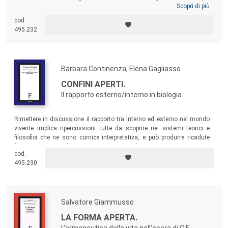
controversi: la definizione e la classificazione delle emozioni, la
Scopri di più
dimensione del ‘provare’, i diversi stati di coscienza, la discussione
cod.
sul concetto di ‘rappresentazione mentale’, il superamento del nuovo
495.232
dualismo neuroscientifico corpo/cervello.
Barbara Continenza, Elena Gagliasso
CONFINI APERTI.
Il rapporto esterno/interno in biologia
Rimettere in discussione il rapporto tra interno ed esterno nel mondo
vivente implica ripercussioni tutte da scoprire nei sistemi teorici e
filosofici che ne sono cornice interpretativa, e può produrre ricadute
future indirette sugli assetti sociali e culturali.
cod.
495.230
Salvatore Giammusso
LA FORMA APERTA.
L'ermeneutica della vita nell'opera di O.F.