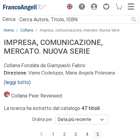
Menu
Cerca:
Main content
Home
Collane
Impresa, comunicazione, mercato. Nuova Serie
IMPRESA, COMUNICAZIONE,
MERCATO. NUOVA SERIE
Collana Fondata da Giampaolo Fabris
Direzione
: Vanni Codeluppi, Maria Angela Polesana
(leggi tutto)
Proseguendo nel solco già tracciato da questa storica
Collana, l’intento è quello di favorire la comprensione della
Collana Peer Reviewed
natura e del funzionamento di tutti gli strumenti della
La ricerca ha estratto dal catalogo
47 titoli
comunicazione d’impresa, nell’attuale contesto sociale e di
mercato.
Ordina per
È ormai largamente accettata l’idea che i fenomeni di
consumo siano fenomeni economici, ma anche fenomeni di
1
2
3
4
5