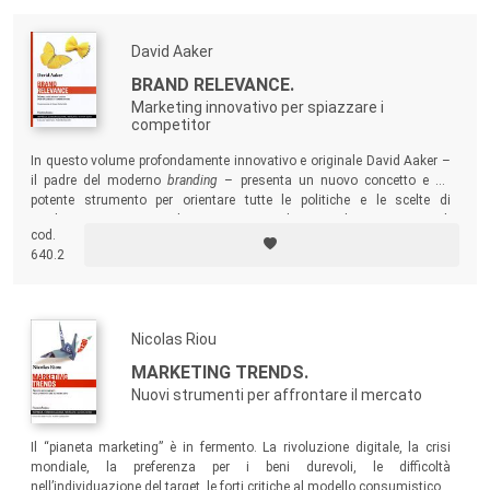
David Aaker
BRAND RELEVANCE.
Marketing innovativo per spiazzare i
competitor
In questo volume profondamente innovativo e originale David Aaker –
il padre del moderno
branding
– presenta un nuovo concetto e un
potente strumento per orientare tutte le politiche e le scelte di
marketing. Un testo indirizzato a tutti gli imprenditori e a tutti gli
cod.
uomini di marketing: dall’high tech alla moda, dai consumi durevoli
640.2
all’alimentare, dal turismo al business-to-business…
Nicolas Riou
MARKETING TRENDS.
Nuovi strumenti per affrontare il mercato
Il “pianeta marketing” è in fermento. La rivoluzione digitale, la crisi
mondiale, la preferenza per i beni durevoli, le difficoltà
nell’individuazione del target, le forti critiche al modello consumistico…