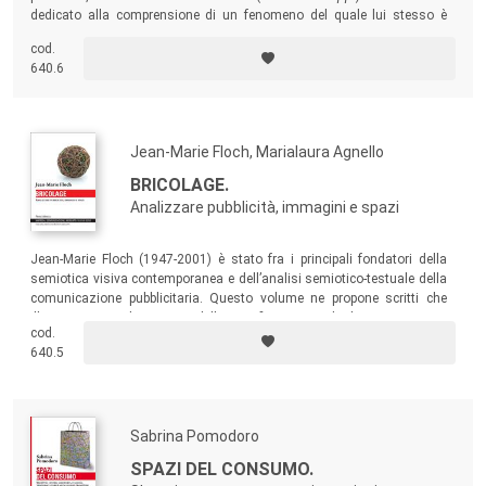
(Università Cattolica di Milano)
, Fausto Colombo
(Università
dedicato alla comprensione di un fenomeno del quale lui stesso è
Cattolica di Milano)
, Luisa Leonini
(Università di Milano)
,
stato protagonista come professionista e come docente.
cod.
Marco Lombardi
(Università IULM di Milano)
, Gianfranco
640.6
Marrone
(Università di Palermo)
, Federico Montanari
(Università di Modena e Reggio Emilia)
, Mario Morcellini
(Università La Sapienza di Roma)
, Roberta Paltrinieri
Jean-Marie Floch, Marialaura Agnello
(Università di Bologna)
, Maria Angela Polesana
(Università
BRICOLAGE.
IULM di Milano),
Domenico Secondulfo
(Università di
Analizzare pubblicità, immagini e spazi
Verona).
Jean-Marie Floch (1947-2001) è stato fra i principali fondatori della
Tutte le proposte di pubblicazione provenienti da autori
semiotica visiva contemporanea e dell’analisi semiotico-testuale della
italiani vengono sottoposte alla procedura del referaggio
comunicazione pubblicitaria. Questo volume ne propone scritti che
illustrano come la scienza della significazione e dei linguaggi possa
(peer review)
, fondata su una valutazione che viene
cod.
intervenire in ambiti molto diversi della vita quotidiana e della
espressa da parte di due referee anonimi, selezionati fra
640.5
socialità, della cultura e della comunicazione.
docenti universitari e/o esperti dell’argomento.
I revisori della Collana sono stati:
Sabrina Pomodoro
SPAZI DEL CONSUMO.
2012-2013: Paola Parmiggiani (Università di Bologna) e