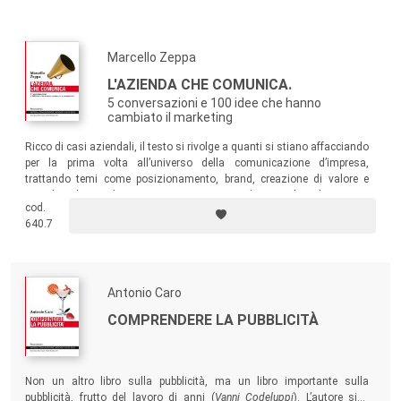
comunicazione; una comunicazione rivolta soprattutto al
consumatore: per delineare un quadro esaustivo ed
aggiornato delle principali problematiche in questo ambito,
Marcello Zeppa
non si potrà quindi prescindere da una spiccata attenzione
L'AZIENDA CHE COMUNICA.
al
mondo del consumo
.
5 conversazioni e 100 idee che hanno
Inoltre, per rendere conto delle mille sfaccettature della
cambiato il marketing
comunicazione d’impresa contemporanea, si cercherà di
Ricco di casi aziendali, il testo si rivolge a quanti si stiano affacciando
parlare di pubblicità, ma anche dei sempre più numerosi
per la prima volta all’universo della comunicazione d’impresa,
strumenti che l’esplosione dei
new media
ha portato alla
trattando temi come posizionamento, brand, creazione di valore e
ribalta.
social media, marketing creativo e approccio olistico nel marketing.
cod.
Attingendo a diverse prospettive disciplinari, i volumi della
640.7
Collana vogliono essere strumenti di lavoro, di
comprensione, aggiornamento e approfondimento per i
professionisti della comunicazione, ma anche per quanti a
Antonio Caro
questo mondo si stanno affacciando.
COMPRENDERE LA PUBBLICITÀ
Comitato scientifico
:
Roberta Bartoletti
(Università di Urbino Carlo Bo)
, Giovanni
Non un altro libro sulla pubblicità, ma un libro importante sulla
Boccia Artieri
(Università di Urbino Carlo Bo)
, Laura Bovone
pubblicità, frutto del lavoro di anni (
Vanni Codeluppi
). L’autore si è