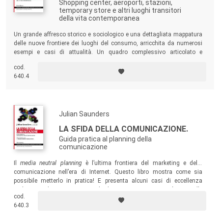
Shopping center, aeroporti, stazioni,
Marcello Tedeschi (Università di Modena e Reggio Emilia);
temporary store e altri luoghi transitori
della vita contemporanea
2014: Ariela Mortara (Università IULM), Antonella Mascio
Un grande affresco storico e sociologico e una dettagliata mappatura
(Università di Bologna) e Maura Franchi (Università di
delle nuove frontiere dei luoghi del consumo, arricchita da numerosi
esempi e casi di attualità. Un quadro complessivo articolato e
Parma);
sfaccettato, che illustra le dimensioni fondanti della città e della
cod.
società di oggi, all’insegna della transitorietà e della mobilità.
640.4
2015: Roberta Paltrinieri (Università di Bologna) e Nicola
Dusi (Università di Modena e Reggio Emilia).
Julian Saunders
LA SFIDA DELLA COMUNICAZIONE.
Guida pratica al planning della
comunicazione
Il
media neutral planning
è l’ultima frontiera del marketing e della
comunicazione nell’era di Internet. Questo libro mostra come sia
possibile metterlo in pratica! E presenta alcuni casi di eccellenza
realizzati nel nostro paese negli ultimi anni, per essere più vicini alle
cod.
necessità concrete dei lettori.
640.3